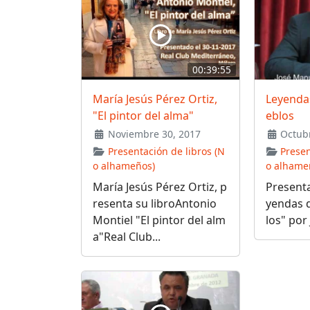
00:39:55
María Jesús Pérez Ortiz,
Leyenda
"El pintor del alma"
eblos
Noviembre 30, 2017
Octubr
Presentación de libros (N
Presen
o alhameños)
o alhame
María Jesús Pérez Ortiz, p
Presenta
resenta su libroAntonio
yendas 
Montiel "El pintor del alm
los" por
a"Real Club...