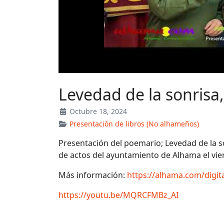
Levedad de la sonrisa
Octubre 18, 2024
Presentación de libros (No alhameños)
Presentación del poemario; Levedad de la so
de actos del ayuntamiento de Alhama el vie
Más información:
https://alhama.com/digita
https://youtu.be/MQRCFMBz_AI