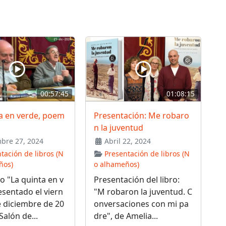
00:57:45
01:08:15
a en verde, poem
Presentación: Me robaro
n la juventud
bre 27, 2024
Abril 22, 2024
tación de libros (N
Presentación de libros (N
ños)
o alhameños)
 "La quinta en v
Presentación del libro:
sentado el viern
"M robaron la juventud. C
e diciembre de 20
onversaciones con mi pa
Salón de...
dre", de Amelia...