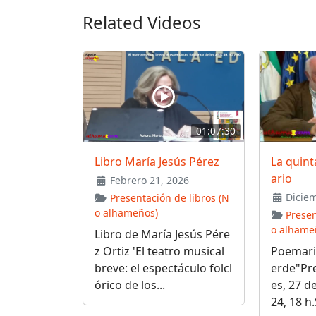
Related Videos
01:07:30
Libro María Jesús Pérez
La quint
ario
Febrero 21, 2026
Diciem
Presentación de libros (N
o alhameños)
Presen
o alhame
Libro de María Jesús Pére
z Ortiz 'El teatro musical
Poemario
breve: el espectáculo folcl
erde"Pre
órico de los...
es, 27 d
24, 18 h.