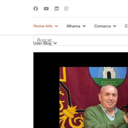
Home-Info
Alhama
Comarca
C
User-Blog