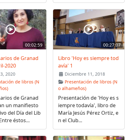
00:02:59
00:27:07
carios de Granad
Libro 'Hoy es siempre tod
ril-2020
avía' 1
23, 2020
Diciembre 11, 2018
tación de libros (N
Presentación de libros (N
ños)
o alhameños)
carios de Granad
Presentación de 'Hoy es s
an un manifiesto
iempre todavía', libro de
vo del Día del Lib
María Jesús Pérez Ortiz, e
Entre éstos...
n el Club...