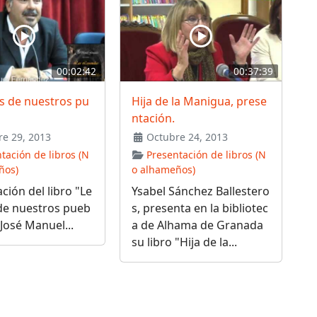
00:02:42
00:37:39
s de nuestros pu
Hija de la Manigua, prese
ntación.
e 29, 2013
Octubre 24, 2013
tación de libros (N
Presentación de libros (N
ños)
o alhameños)
ción del libro "Le
Ysabel Sánchez Ballestero
de nuestros pueb
s, presenta en la bibliotec
 José Manuel...
a de Alhama de Granada
su libro "Hija de la...