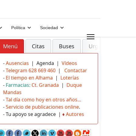
Política
Sociedad
Menú
Citas
Buses
Urgencias
-
Ausencias
| Agenda |
Vídeos
-
Telegram 628 669 460
|
Contactar
-
El tiempo en Alhama
|
Loterías
-
Farmacias:
Ct. Granada
|
Duque
Mandas
-
Tal día como hoy en otros años...
-
Servicio de publicaciones online
.
- Tu apoyo se agradece |
♦
Autores