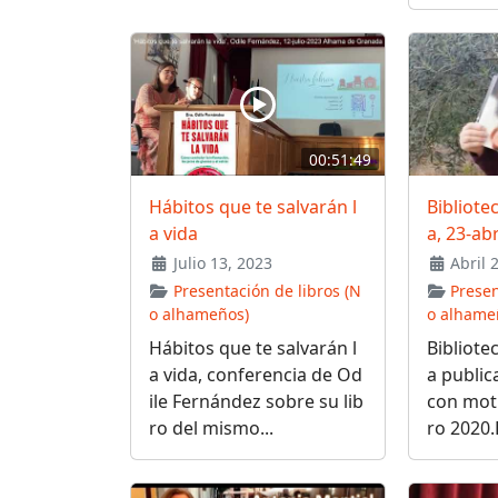
00:51:49
Hábitos que te salvarán l
Bibliote
a vida
a, 23-ab
Julio 13, 2023
Abril 
Presentación de libros (N
Presen
o alhameños)
o alhame
Hábitos que te salvarán l
Bibliote
a vida, conferencia de Od
a public
ile Fernández sobre su lib
con moti
ro del mismo...
ro 2020.