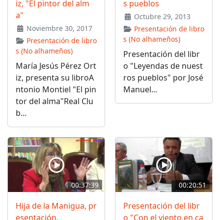
iz, "El pintor del alm
s pueblos
a"
Octubre 29, 2013
Noviembre 30, 2017
Presentación de libro
s (No alhameños)
Presentación de libro
s (No alhameños)
Presentación del libr
María Jesús Pérez Ort
o "Leyendas de nuest
iz, presenta su libroA
ros pueblos" por José
ntonio Montiel "El pin
Manuel...
tor del alma"Real Clu
b...
00:37:39
00:20:51
Hija de la Manigua, pr
Presentación del libr
esentación.
o "Con el viento en ca