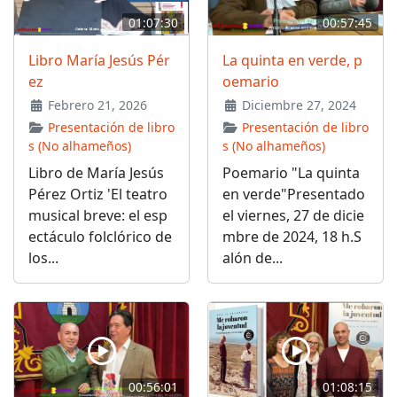
01:07:30
00:57:45
Libro María Jesús Pér
La quinta en verde, p
ez
oemario
Febrero 21, 2026
Diciembre 27, 2024
Presentación de libro
Presentación de libro
s (No alhameños)
s (No alhameños)
Libro de María Jesús
Poemario "La quinta
Pérez Ortiz 'El teatro
en verde"Presentado
musical breve: el esp
el viernes, 27 de dicie
ectáculo folclórico de
mbre de 2024, 18 h.S
los...
alón de...
00:56:01
01:08:15