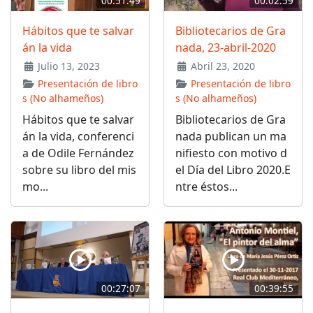
00:51:49
00:02:59
Hábitos que te salvar
Bibliotecarios de Gra
án la vida
nada, 23-abril-2020
Julio 13, 2023
Abril 23, 2020
Presentación de libro
Presentación de libro
s (No alhameños)
s (No alhameños)
Hábitos que te salvar
Bibliotecarios de Gra
án la vida, conferenci
nada publican un ma
a de Odile Fernández
nifiesto con motivo d
sobre su libro del mis
el Día del Libro 2020.E
mo...
ntre éstos...
00:27:07
00:39:55