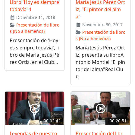
Libro 'Hoy es siempre
María Jesús Pérez Ort
todavía' 1
iz, "El pintor del alm
a"
Diciembre 11, 2018
Noviembre 30, 2017
Presentación de libro
s (No alhameños)
Presentación de libro
s (No alhameños)
Presentación de 'Hoy
es siempre todavía', li
María Jesús Pérez Ort
bro de María Jesús Pé
iz, presenta su libroA
rez Ortiz, en el Club...
ntonio Montiel "El pin
tor del alma"Real Clu
b...
00:02:42
00:20:51
Leyendas de nuestro
Presentación del libr