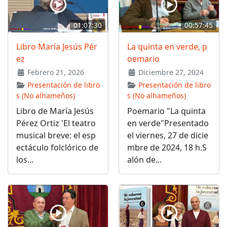
01:07:30
00:57:45
Libro María Jesús Pér
La quinta en verde, p
ez
oemario
Febrero 21, 2026
Diciembre 27, 2024
Presentación de libro
Presentación de libro
s (No alhameños)
s (No alhameños)
Libro de María Jesús
Poemario "La quinta
Pérez Ortiz 'El teatro
en verde"Presentado
musical breve: el esp
el viernes, 27 de dicie
ectáculo folclórico de
mbre de 2024, 18 h.S
los...
alón de...