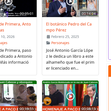
00:05:01
00:14:04
de Primera, Anto
El botánico Pedro del Ca
nas
mpo Pérez
10, 2026
Febrero 25, 2025
najes
Personajes
de Primera, paso
José Antonio García Lópe
edicado a Antonio
z le dedica un libro a este
 Más informació
alhameño que fue el prim
er licenciado en...
00:19:51
00:08:13