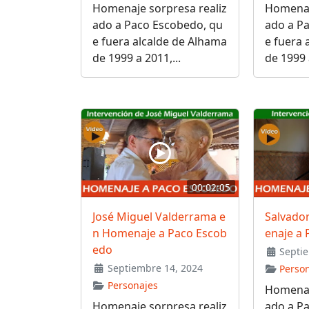
Homenaje sorpresa realiz
Homenaj
ado a Paco Escobedo, qu
ado a P
e fuera alcalde de Alhama
e fuera 
de 1999 a 2011,...
de 1999 a
00:02:05
José Miguel Valderrama e
Salvado
n Homenaje a Paco Escob
enaje a
edo
Septie
Septiembre 14, 2024
Perso
Personajes
Homenaj
Homenaje sorpresa realiz
ado a P