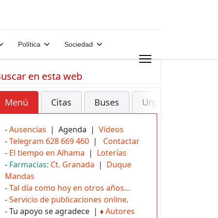
Política
Sociedad
uscar en esta web
Menú
Citas
Buses
Urgencias
-
Ausencias
| Agenda |
Vídeos
-
Telegram 628 669 460
|
Contactar
-
El tiempo en Alhama
|
Loterías
-
Farmacias:
Ct. Granada
|
Duque
Mandas
-
Tal día como hoy en otros años...
-
Servicio de publicaciones online
.
- Tu apoyo se agradece |
♦
Autores