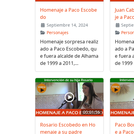
Homenaje a Paco Escobe
Juan Ca
do
je a Pa
Septiembre 14, 2024
Septie
Personajes
Perso
Homenaje sorpresa realiz
Homenaj
ado a Paco Escobedo, qu
ado a P
e fuera alcalde de Alhama
e fuera 
de 1999 a 2011,...
de 1999 a
00:01:56
Rosario Escobedo en Ho
Paco Bo
menaje a su padre
e a Pac