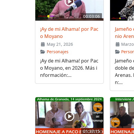
00:03:06
¡Ay de mi Alhama! por Pac
Jameño 
o Moyano
nio Are
May 21, 2026
Marzo 
Personajes
Perso
¡Ay de mi Alhama! por Pac
Jameño 
o Moyano, en 2026. Más i
doble d
nformación:...
Arenas.
n:...
01:37:15