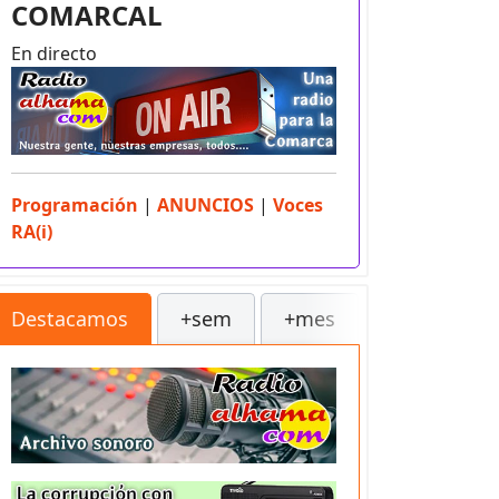
COMARCAL
En directo
Programación
|
ANUNCIOS
|
Voces
RA(i)
Destacamos
+sem
+mes
++
Sec