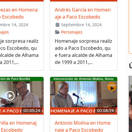
bezas en Homena
Andrés García en Homen
co Escobedo
aje a Paco Escobedo
mbre 14, 2024
Septiembre 14, 2024
najes
Personajes
e sorpresa realiz
Homenaje sorpresa realiz
aco Escobedo, qu
ado a Paco Escobedo, qu
alcalde de Alhama
e fuera alcalde de Alhama
 2011,...
de 1999 a 2011,...
00:05:24
00:08:59
nilla en Homenaj
Antonio Molina en Home
o Escobedo
naje a Paco Escobedo