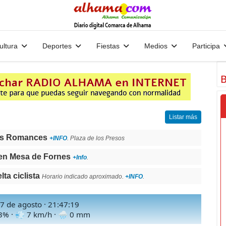
ultura
Deportes
Fiestas
Medios
Participa
B
Listar más
os Romances
+INFO
. Plaza de los Presos
en Mesa de Fornes
+Info
.
a ciclista
Horario indicado aproximado.
+INFO
.
 7 de agosto ·
21:47:21
3
% · 💨
7
km/h · 🌧
0
mm