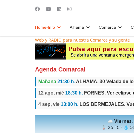
Home-Info
Alhama
Comarca
C
Web y RADIO para nuestra Comarca y su gente
User-Blog
Agenda Comarcal
Mañana
21:30 h.
ALHAMA. 30 Velada de l
12 ago, mié
18:30 h.
FORNES. Ver eclipse 
4 sep, vie
13:00 h.
LOS BERMEJALES. Vuelt
☁️
Viernes
,
🌡
25
°C · 💧
5