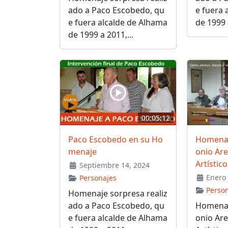
ado a Paco Escobedo, qu
e fuera 
e fuera alcalde de Alhama
de 1999 a
de 1999 a 2011,...
00:05:12
Paco Escobedo en su Ho
Homenaj
menaje
onio Are
Artístic
Septiembre 14, 2024
Enero 
Personajes
Perso
Homenaje sorpresa realiz
ado a Paco Escobedo, qu
Homenaj
e fuera alcalde de Alhama
onio Are