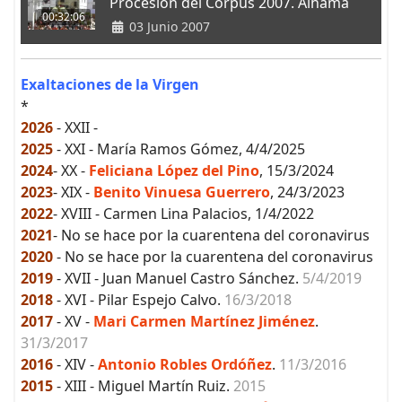
Procesión del Corpus 2007. Alhama
00:32:06
03 Junio 2007
Exaltaciones de la Virgen
*
2026
- XXII -
2025
- XXI - María Ramos Gómez, 4/4/2025
2024
- XX -
Feliciana López del Pino
, 15/3/2024
2023
- XIX -
Benito Vinuesa Guerrero
, 24/3/2023
2022
- XVIII - Carmen Lina Palacios, 1/4/2022
2021
- No se hace por la cuarentena del coronavirus
2020
- No se hace por la cuarentena del coronavirus
2019
- XVII - Juan Manuel Castro Sánchez.
5/4/2019
2018
- XVI - Pilar Espejo Calvo.
16/3/2018
2017
- XV -
Mari Carmen Martínez Jiménez
.
31/3/2017
2016
- XIV -
Antonio Robles Ordóñez
.
11/3/2016
2015
- XIII - Miguel Martín Ruiz.
2015