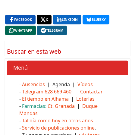
FACEBOOK
X
LINKEDIN
BLUESKY
WHATSAPP
TELEGRAM
Buscar en esta web
Menú
-
Ausencias
| Agenda |
Vídeos
-
Telegram 628 669 460
|
Contactar
-
El tiempo en Alhama
|
Loterías
-
Farmacias:
Ct. Granada
|
Duque
Mandas
-
Tal día como hoy en otros años...
-
Servicio de publicaciones online
.
- Tu apoyo se agradece |
♦
Autores