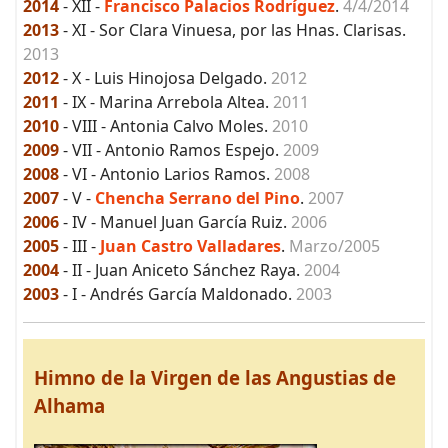
2014
- XII -
Francisco Palacios Rodríguez
.
4/4/2014
2013
- XI - Sor Clara Vinuesa, por las Hnas. Clarisas.
2013
2012
- X - Luis Hinojosa Delgado.
2012
2011
- IX - Marina Arrebola Altea.
2011
2010
- VIII - Antonia Calvo Moles.
2010
2009
- VII - Antonio Ramos Espejo.
2009
2008
- VI - Antonio Larios Ramos.
2008
2007
- V -
Chencha Serrano del Pino
.
2007
2006
- IV - Manuel Juan García Ruiz.
2006
2005
- III -
Juan Castro Valladares
.
Marzo/2005
2004
- II - Juan Aniceto Sánchez Raya.
2004
2003
- I - Andrés García Maldonado.
2003
Himno de la Virgen de las Angustias de
Alhama