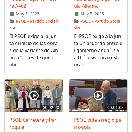
ra A402
uia Alhama
May 5, 2025
May 5, 2025
PSOE - Partido Sociali
PSOE - Partido Sociali
sta
sta
El PSOE exige a la Jun
El PSOE exige a la Jun
ta el inicio de las obra
ta un acuerdo entre e
s de la variante de Alh
l gobierno andaluz y l
ama “antes de que ac
a Diócesis para resta
abe...
urar...
00:02:20
00:01:08
PSOE Carretera y Par
PSOE pide arreglo pa
roquia
rroquia