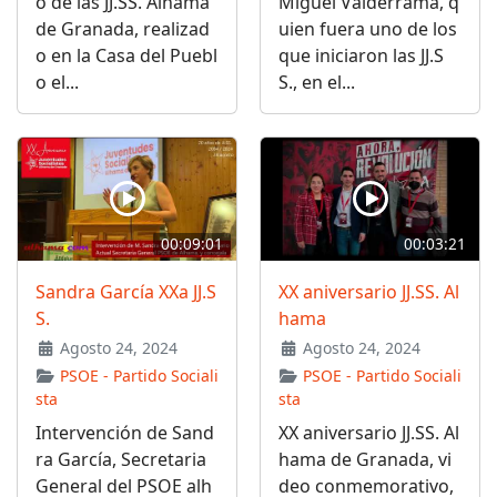
o de las JJ.SS. Alhama
Miguel Valderrama, q
de Granada, realizad
uien fuera uno de los
o en la Casa del Puebl
que iniciaron las JJ.S
o el...
S., en el...
00:09:01
00:03:21
Sandra García XXa JJ.S
XX aniversario JJ.SS. Al
S.
hama
Agosto 24, 2024
Agosto 24, 2024
PSOE - Partido Sociali
PSOE - Partido Sociali
sta
sta
Intervención de Sand
XX aniversario JJ.SS. Al
ra García, Secretaria
hama de Granada, vi
General del PSOE alh
deo conmemorativo,