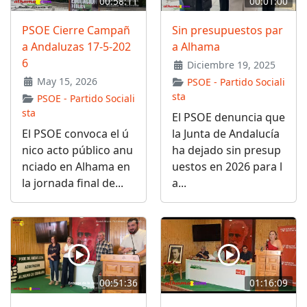
00:58:11
00:01:00
PSOE Cierre Campañ
Sin presupuestos par
a Andaluzas 17-5-202
a Alhama
6
Diciembre 19, 2025
May 15, 2026
PSOE - Partido Sociali
sta
PSOE - Partido Sociali
sta
El PSOE denuncia que
El PSOE convoca el ú
la Junta de Andalucía
nico acto público anu
ha dejado sin presup
nciado en Alhama en
uestos en 2026 para l
la jornada final de...
a...
00:51:36
01:16:09