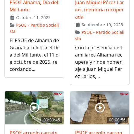
PSOE Alhama, Día del
Juan Miguel Pérez Lar
Militante
ios, memoria recuper
ada
Octubre 11, 2025
Septiembre 19, 2025
PSOE - Partido Sociali
sta
PSOE - Partido Sociali
sta
El PSOE de Alhama de
Granada celebra el Dí
Con la presencia de f
a del Militante, el 11 d
amiliares Alhama rec
e octubre de 2025, re
upera y rinde homen
cordando...
aje a Juan Miguel Pér
ez Larios,...
00:00:45
00:00:56
PSOE arreglo carrete
PSOE arreglo parroq