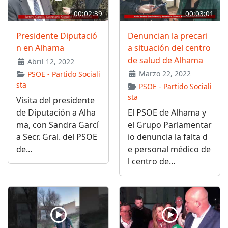
00:02:39
00:03:01
Presidente Diputació
Denuncian la precari
n en Alhama
a situación del centro
de salud de Alhama
Abril 12, 2022
Marzo 22, 2022
PSOE - Partido Sociali
sta
PSOE - Partido Sociali
sta
Visita del presidente
de Diputación a Alha
El PSOE de Alhama y
ma, con Sandra Garcí
el Grupo Parlamentar
a Secr. Gral. del PSOE
io denuncia la falta d
de...
e personal médico de
l centro de...