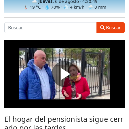
☁️
Jueves
, 6 de agosto ·
4:30:51
🌡
19
°C · 💧
70
% · 💨
4
km/h · 🌧
0
mm
Buscar
El hogar del pensionista sigue cerr
ado por las tardes