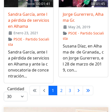
00:01:41
00:01:45
Sandra García, ante l
Jorge Gurerrero, Alha
a pérdida de servicios
ma Gr.
en Alhama
May 26, 2019
Enero 23, 2021
PSOE - Partido Sociali
sta
PSOE - Partido Sociali
sta
Susana Díaz, en Alha
Sandra García, ante l
ma de de Granada,, c
a pérdida de servicios
on Jorge Gurerrero, e
en Alhama y ante la c
l 28 de marzo de 201
onvocatoria de conce
9, con...
ntración...
Cantidad
1
2
3