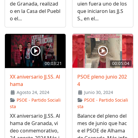
de Granada, realizad
uien fuera uno de los
o en la Casa del Puebl
que iniciaron las JJ.S
o el...
S., en el...
00:03:21
00:05:04
XX aniversario JJ.SS. Al
PSOE pleno junio 202
hama
4
Agosto 24, 2024
Junio 30, 2024
PSOE - Partido Sociali
PSOE - Partido Sociali
sta
sta
XX aniversario JJ.SS. Al
Balance del pleno del
hama de Granada, vi
mes de junio que hac
deo conmemorativo,
e el PSOE de Alhama
24-agosto-2024 Más i
de Granada Más info