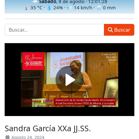
☁️
Sábado
, 8 de agosto ·
12:01:30
🌡
35
°C · 💧
24
% · 💨
14
km/h · 🌧
0
mm
Buscar
Sandra García XXa JJ.SS.
Agosto 24, 2024