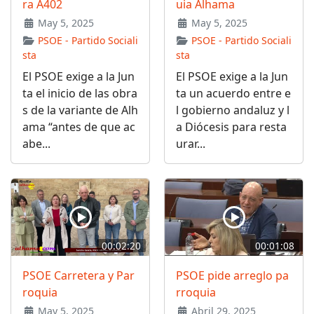
ra A402
uia Alhama
May 5, 2025
May 5, 2025
PSOE - Partido Sociali
PSOE - Partido Sociali
sta
sta
El PSOE exige a la Jun
El PSOE exige a la Jun
ta el inicio de las obra
ta un acuerdo entre e
s de la variante de Alh
l gobierno andaluz y l
ama “antes de que ac
a Diócesis para resta
abe...
urar...
00:02:20
00:01:08
PSOE Carretera y Par
PSOE pide arreglo pa
roquia
rroquia
May 5, 2025
Abril 29, 2025