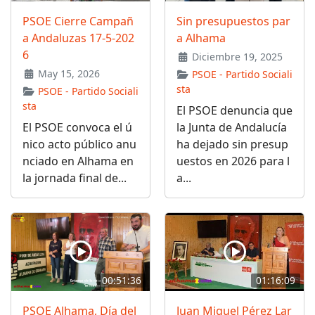
PSOE Cierre Campañ
Sin presupuestos par
a Andaluzas 17-5-202
a Alhama
6
Diciembre 19, 2025
May 15, 2026
PSOE - Partido Sociali
sta
PSOE - Partido Sociali
sta
El PSOE denuncia que
El PSOE convoca el ú
la Junta de Andalucía
nico acto público anu
ha dejado sin presup
nciado en Alhama en
uestos en 2026 para l
la jornada final de...
a...
00:51:36
01:16:09
PSOE Alhama, Día del
Juan Miguel Pérez Lar