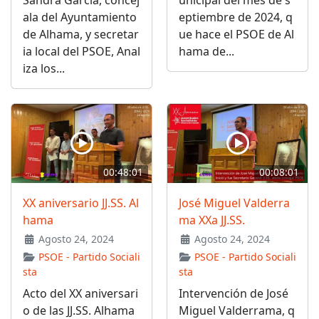
Sandra García, concej
unicipal del mes de s
ala del Ayuntamiento
eptiembre de 2024, q
de Alhama, y secretar
ue hace el PSOE de Al
ia local del PSOE, Anal
hama de...
iza los...
00:48:01
00:08:01
XX aniversario JJ.SS. Al
José Miguel Valderra
hama
ma XXa JJ.SS.
Agosto 24, 2024
Agosto 24, 2024
PSOE - Partido Sociali
PSOE - Partido Sociali
sta
sta
Acto del XX aniversari
Intervención de José
o de las JJ.SS. Alhama
Miguel Valderrama, q