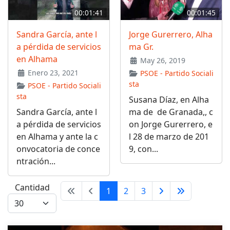
00:01:41
00:01:45
Sandra García, ante l
Jorge Gurerrero, Alha
a pérdida de servicios
ma Gr.
en Alhama
May 26, 2019
Enero 23, 2021
PSOE - Partido Sociali
sta
PSOE - Partido Sociali
sta
Susana Díaz, en Alha
Sandra García, ante l
ma de de Granada,, c
a pérdida de servicios
on Jorge Gurerrero, e
en Alhama y ante la c
l 28 de marzo de 201
onvocatoria de conce
9, con...
ntración...
Cantidad
1
2
3