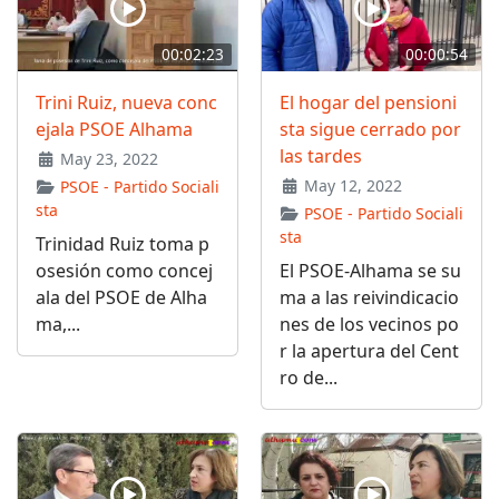
00:02:23
00:00:54
Trini Ruiz, nueva conc
El hogar del pensioni
ejala PSOE Alhama
sta sigue cerrado por
las tardes
May 23, 2022
May 12, 2022
PSOE - Partido Sociali
sta
PSOE - Partido Sociali
sta
Trinidad Ruiz toma p
osesión como concej
El PSOE-Alhama se su
ala del PSOE de Alha
ma a las reivindicacio
ma,...
nes de los vecinos po
r la apertura del Cent
ro de...