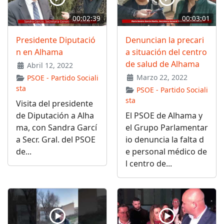
00:02:39
00:03:01
Presidente Diputació
Denuncian la precari
n en Alhama
a situación del centro
de salud de Alhama
Abril 12, 2022
Marzo 22, 2022
PSOE - Partido Sociali
sta
PSOE - Partido Sociali
sta
Visita del presidente
de Diputación a Alha
El PSOE de Alhama y
ma, con Sandra Garcí
el Grupo Parlamentar
a Secr. Gral. del PSOE
io denuncia la falta d
de...
e personal médico de
l centro de...