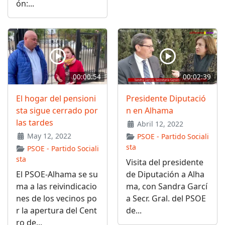
ón:...
00:00:54
00:02:39
El hogar del pensioni
Presidente Diputació
sta sigue cerrado por
n en Alhama
las tardes
Abril 12, 2022
May 12, 2022
PSOE - Partido Sociali
sta
PSOE - Partido Sociali
sta
Visita del presidente
El PSOE-Alhama se su
de Diputación a Alha
ma a las reivindicacio
ma, con Sandra Garcí
nes de los vecinos po
a Secr. Gral. del PSOE
r la apertura del Cent
de...
ro de...