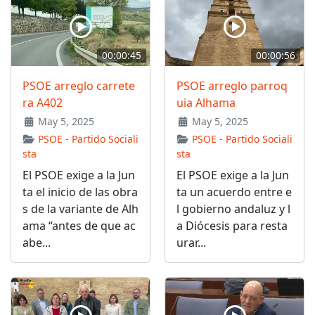
00:00:45
00:00:56
PSOE arreglo carrete
PSOE arreglo parroq
ra A402
uia Alhama
May 5, 2025
May 5, 2025
PSOE - Partido Sociali
PSOE - Partido Sociali
sta
sta
El PSOE exige a la Jun
El PSOE exige a la Jun
ta el inicio de las obra
ta un acuerdo entre e
s de la variante de Alh
l gobierno andaluz y l
ama “antes de que ac
a Diócesis para resta
abe...
urar...