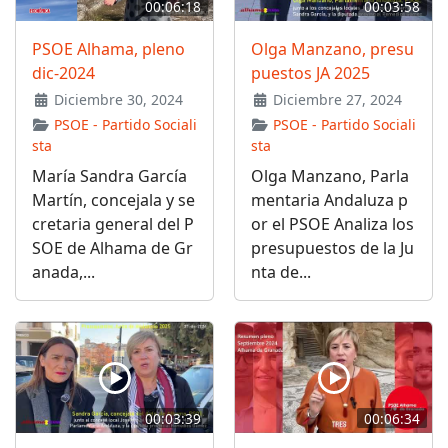
00:06:18
00:03:58
PSOE Alhama, pleno
Olga Manzano, presu
dic-2024
puestos JA 2025
Diciembre 30, 2024
Diciembre 27, 2024
PSOE - Partido Sociali
PSOE - Partido Sociali
sta
sta
María Sandra García
Olga Manzano, Parla
Martín, concejala y se
mentaria Andaluza p
cretaria general del P
or el PSOE Analiza los
SOE de Alhama de Gr
presupuestos de la Ju
anada,...
nta de...
00:03:39
00:06:34