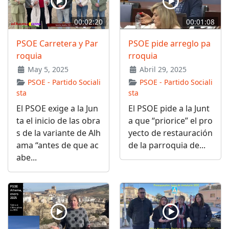
00:02:20
00:01:08
PSOE Carretera y Par
PSOE pide arreglo pa
roquia
rroquia
May 5, 2025
Abril 29, 2025
PSOE - Partido Sociali
PSOE - Partido Sociali
sta
sta
El PSOE exige a la Jun
El PSOE pide a la Junt
ta el inicio de las obra
a que “priorice” el pro
s de la variante de Alh
yecto de restauración
ama “antes de que ac
de la parroquia de...
abe...