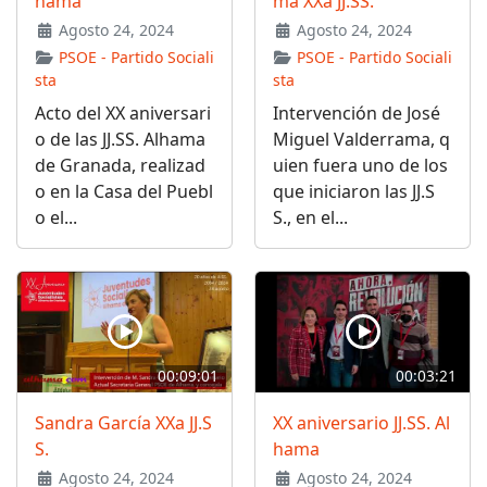
hama
ma XXa JJ.SS.
Agosto 24, 2024
Agosto 24, 2024
PSOE - Partido Sociali
PSOE - Partido Sociali
sta
sta
Acto del XX aniversari
Intervención de José
o de las JJ.SS. Alhama
Miguel Valderrama, q
de Granada, realizad
uien fuera uno de los
o en la Casa del Puebl
que iniciaron las JJ.S
o el...
S., en el...
00:09:01
00:03:21
Sandra García XXa JJ.S
XX aniversario JJ.SS. Al
S.
hama
Agosto 24, 2024
Agosto 24, 2024