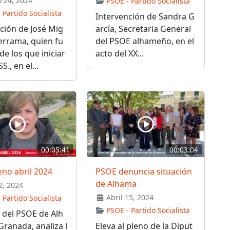
 24, 2024
PSOE - Partido Socialista
 Partido Socialista
Intervención de Sandra G
ción de José Mig
arcía, Secretaria General
errama, quien fu
del PSOE alhameño, en el
de los que iniciar
acto del XX...
SS., en el...
00:05:41
00:03:04
no abril 2024
PSOE denuncia situación
de Alhama
, 2024
Abril 15, 2024
 Partido Socialista
PSOE - Partido Socialista
 del PSOE de Alh
ranada, analiza l
Eleva al pleno de la Diput