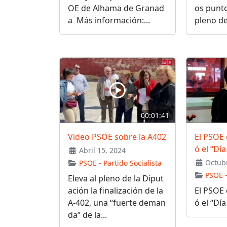
OE de Alhama de Granad
os punto
a Más información:...
pleno del
00:01:41
Video PSOE sobre la A402
El PSOE
ó el “Día
Abril 15, 2024
Octubr
PSOE - Partido Socialista
PSOE -
Eleva al pleno de la Diput
ación la finalización de la
El PSOE
A-402, una “fuerte deman
ó el “Día 
da” de la...