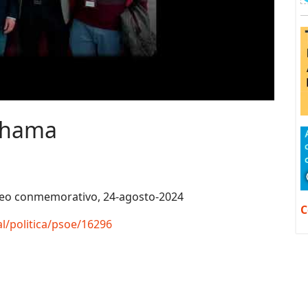
Alhama
ideo conmemorativo, 24-agosto-2024
C
al/politica/psoe/16296