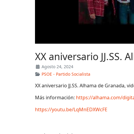
XX aniversario JJ.SS. 
Agosto 24, 2024
PSOE - Partido Socialista
XX aniversario JJ.SS. Alhama de Granada, v
Más información:
https://alhama.com/digit
https://youtu.be/LqMnEDXWcFE