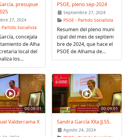
García, presupue
PSOE, pleno sep-2024
2025
Septiembre 27, 2024
bre 27, 2024
PSOE - Partido Socialista
 Partido Socialista
Resumen del pleno muni
arcía, concejala
cipal del mes de septiem
ntamiento de Alha
bre de 2024, que hace el
cretaria local del
PSOE de Alhama de...
liza los...
00:08:01
00:09:01
guel Valderrama X
Sandra García XXa JJ.SS.
Agosto 24, 2024