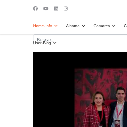
Home-Info
Alhama
Comarca
C
User-Blog