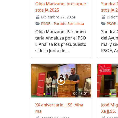
Olga Manzano, presupue
Sandra 
stos JA 2025
stos JA 
Diciembre 27, 2024
Diciem
PSOE - Partido Socialista
PSOE -
Olga Manzano, Parlamen
Sandra G
taria Andaluza por el PSO
del Ayu
E Analiza los presupuesto
ma, y se
s de la Junta de...
PSOE, Ana
00:48:01
XX aniversario JJ.SS. Alha
José Mi
ma
Xa JJ.SS.