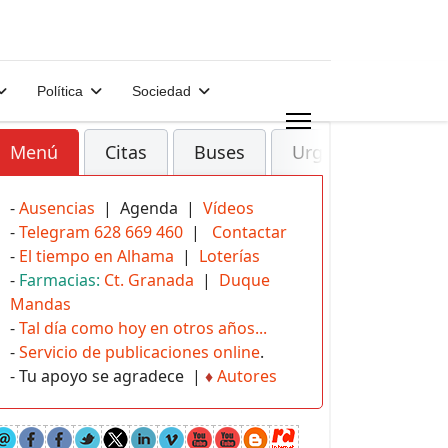
Política
Sociedad
Menú
Citas
Buses
Urgencias
-
Ausencias
| Agenda |
Vídeos
-
Telegram 628 669 460
|
Contactar
-
El tiempo en Alhama
|
Loterías
-
Farmacias:
Ct. Granada
|
Duque
Mandas
-
Tal día como hoy en otros años...
-
Servicio de publicaciones online
.
- Tu apoyo se agradece |
♦
Autores