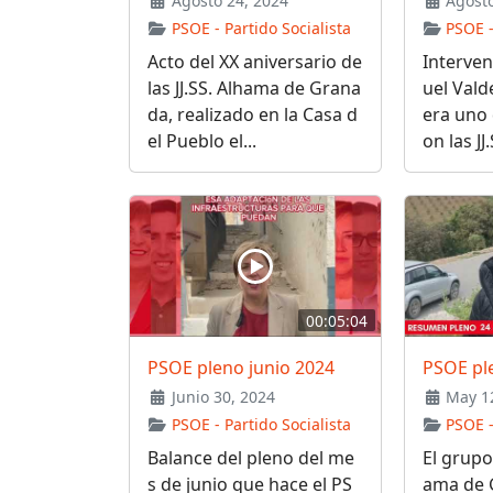
Agosto 24, 2024
Agosto
PSOE - Partido Socialista
PSOE -
Acto del XX aniversario de
Interven
las JJ.SS. Alhama de Grana
uel Vald
da, realizado en la Casa d
era uno 
el Pueblo el...
on las JJ.
00:05:04
PSOE pleno junio 2024
PSOE ple
Junio 30, 2024
May 12
PSOE - Partido Socialista
PSOE -
Balance del pleno del me
El grupo
s de junio que hace el PS
ama de G