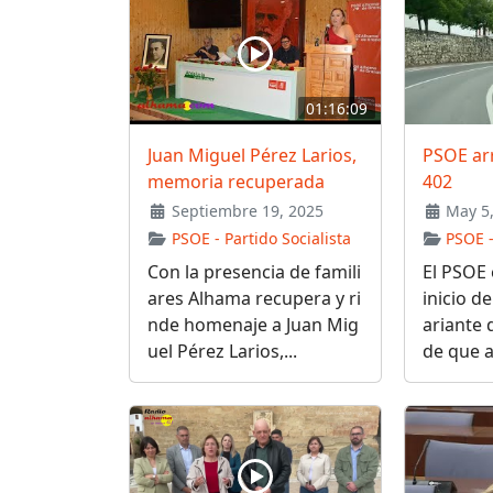
01:16:09
Juan Miguel Pérez Larios,
PSOE arr
memoria recuperada
402
Septiembre 19, 2025
May 5,
PSOE - Partido Socialista
PSOE -
Con la presencia de famili
El PSOE e
ares Alhama recupera y ri
inicio de
nde homenaje a Juan Mig
ariante 
uel Pérez Larios,...
de que a