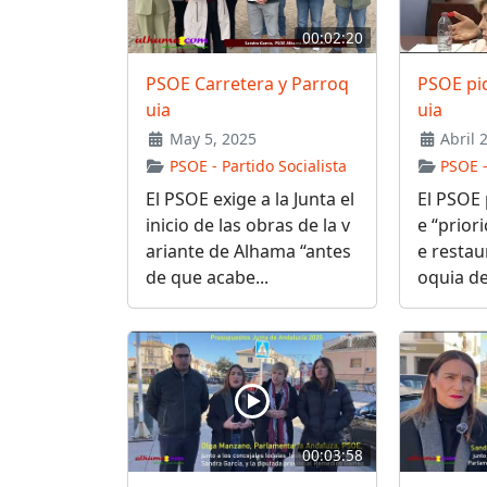
00:02:20
PSOE Carretera y Parroq
PSOE pi
uia
uia
May 5, 2025
Abril 
PSOE - Partido Socialista
PSOE -
El PSOE exige a la Junta el
El PSOE 
inicio de las obras de la v
e “prior
ariante de Alhama “antes
e restau
de que acabe...
oquia de.
00:03:58