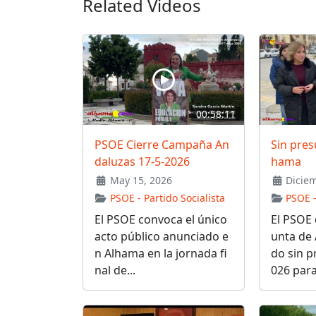
Related Videos
00:58:11
PSOE Cierre Campaña An
Sin pres
daluzas 17-5-2026
hama
May 15, 2026
Diciem
PSOE - Partido Socialista
PSOE -
El PSOE convoca el único
El PSOE 
acto público anunciado e
unta de 
n Alhama en la jornada fi
do sin p
nal de...
026 para 