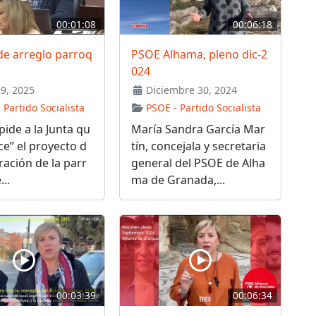
00:01:08
00:06:18
de arreglo parroq
PSOE Alhama, pleno dic-2
024
29, 2025
Diciembre 30, 2024
 Partido Socialista
PSOE - Partido Socialista
pide a la Junta qu
María Sandra García Mar
ice” el proyecto d
tín, concejala y secretaria
ración de la parr
general del PSOE de Alha
..
ma de Granada,...
00:03:39
00:06:34