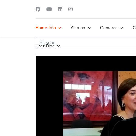
Home-Info
Alhama
Comarca
C
User-Blog