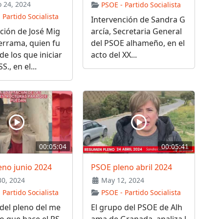
 24, 2024
PSOE - Partido Socialista
 Partido Socialista
Intervención de Sandra G
ción de José Mig
arcía, Secretaria General
errama, quien fu
del PSOE alhameño, en el
de los que iniciar
acto del XX...
SS., en el...
00:05:04
00:05:41
eno junio 2024
PSOE pleno abril 2024
30, 2024
May 12, 2024
 Partido Socialista
PSOE - Partido Socialista
del pleno del me
El grupo del PSOE de Alh
io que hace el PS
ama de Granada, analiza l