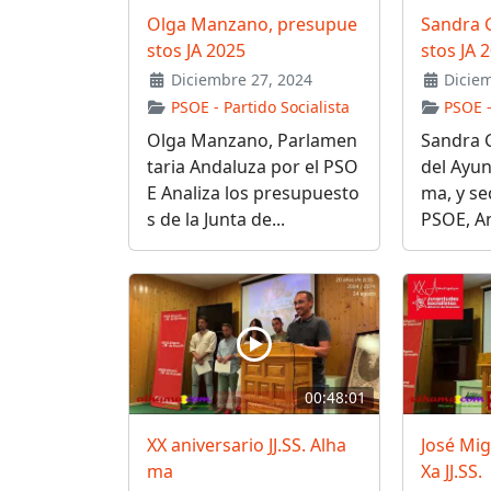
Olga Manzano, presupue
Sandra 
stos JA 2025
stos JA 
Diciembre 27, 2024
Diciem
PSOE - Partido Socialista
PSOE -
Olga Manzano, Parlamen
Sandra G
taria Andaluza por el PSO
del Ayu
E Analiza los presupuesto
ma, y se
s de la Junta de...
PSOE, Ana
00:48:01
XX aniversario JJ.SS. Alha
José Mi
ma
Xa JJ.SS.