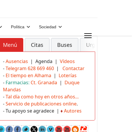
Política
Sociedad
Menú
Citas
Buses
Urgencias
-
Ausencias
| Agenda |
Vídeos
-
Telegram 628 669 460
|
Contactar
-
El tiempo en Alhama
|
Loterías
-
Farmacias:
Ct. Granada
|
Duque
Mandas
-
Tal día como hoy en otros años...
-
Servicio de publicaciones online
.
- Tu apoyo se agradece |
♦
Autores