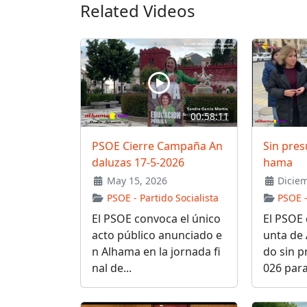
Related Videos
00:58:11
PSOE Cierre Campaña An
Sin pres
daluzas 17-5-2026
hama
May 15, 2026
Diciem
PSOE - Partido Socialista
PSOE -
El PSOE convoca el único
El PSOE 
acto público anunciado e
unta de 
n Alhama en la jornada fi
do sin p
nal de...
026 para 