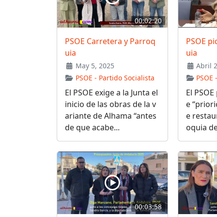
00:02:20
PSOE Carretera y Parroq
PSOE pi
uia
uia
May 5, 2025
Abril 
PSOE - Partido Socialista
PSOE -
El PSOE exige a la Junta el
El PSOE 
inicio de las obras de la v
e “prior
ariante de Alhama “antes
e restau
de que acabe...
oquia de.
00:03:58