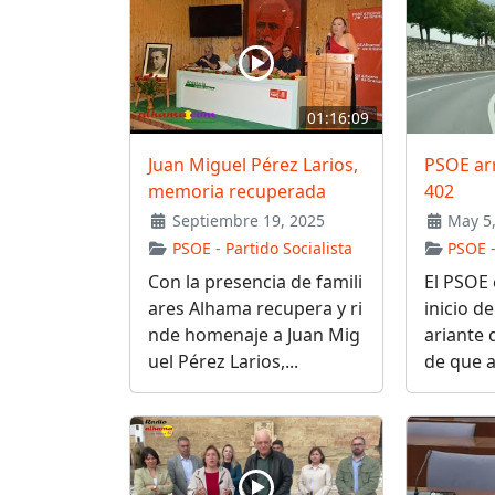
01:16:09
Juan Miguel Pérez Larios,
PSOE arr
memoria recuperada
402
Septiembre 19, 2025
May 5,
PSOE - Partido Socialista
PSOE -
Con la presencia de famili
El PSOE e
ares Alhama recupera y ri
inicio de
nde homenaje a Juan Mig
ariante 
uel Pérez Larios,...
de que a