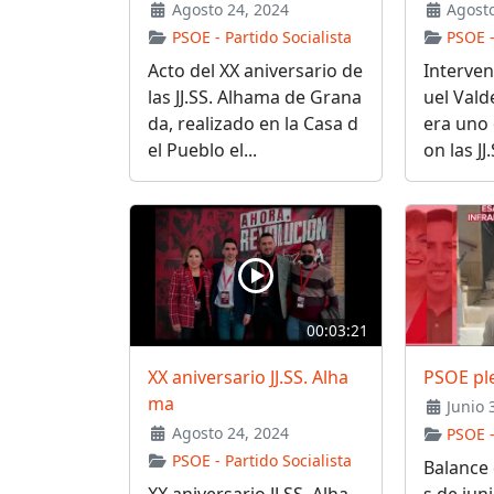
Agosto 24, 2024
Agosto
PSOE - Partido Socialista
PSOE -
Acto del XX aniversario de
Interven
las JJ.SS. Alhama de Grana
uel Vald
da, realizado en la Casa d
era uno 
el Pueblo el...
on las JJ.
00:03:21
XX aniversario JJ.SS. Alha
PSOE pl
ma
Junio 
Agosto 24, 2024
PSOE -
PSOE - Partido Socialista
Balance 
XX aniversario JJ.SS. Alha
s de jun