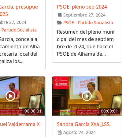
García, presupue
PSOE, pleno sep-2024
2025
Septiembre 27, 2024
bre 27, 2024
PSOE - Partido Socialista
 Partido Socialista
Resumen del pleno muni
arcía, concejala
cipal del mes de septiem
ntamiento de Alha
bre de 2024, que hace el
cretaria local del
PSOE de Alhama de...
liza los...
00:08:01
00:09:01
guel Valderrama X
Sandra García XXa JJ.SS.
Agosto 24, 2024