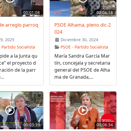
00:01:08
00:06:18
de arreglo parroq
PSOE Alhama, pleno dic-2
024
29, 2025
Diciembre 30, 2024
 Partido Socialista
PSOE - Partido Socialista
pide a la Junta qu
María Sandra García Mar
ice” el proyecto d
tín, concejala y secretaria
ración de la parr
general del PSOE de Alha
..
ma de Granada,...
00:03:39
00:06:34