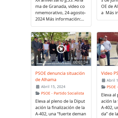
ma de Granada, video co
OE de A
nmemorativo, 24-agosto-
a Más in
2024 Más información:...
00:03:04
PSOE denuncia situación
Video P
de Alhama
Abril 
Abril 15, 2024
PSOE -
PSOE - Partido Socialista
Eleva al
Eleva al pleno de la Diput
ación la 
ación la finalización de la
A-402, 
A-402, una “fuerte deman
da” de la