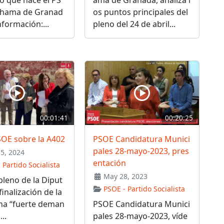
lhama de Granad
os puntos principales del
formación:...
pleno del 24 de abril...
00:01:41
00:20:25
SOE sobre la A402
PSOE Candidatura Munici
pales 28-mayo-2023, pres
15, 2024
entación
 Partido Socialista
May 28, 2023
 pleno de la Diput
PSOE - Partido Socialista
finalización de la
una “fuerte deman
PSOE Candidatura Munici
...
pales 28-mayo-2023, víde