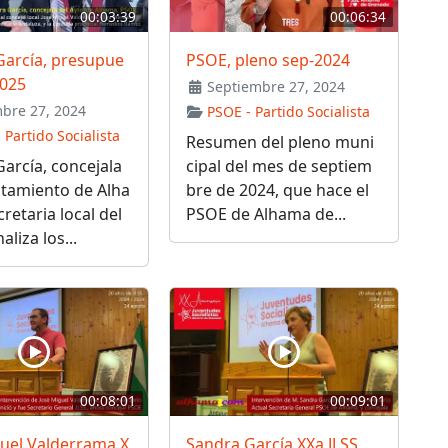
00:03:39
00:06:34
García, presupue
PSOE, pleno sep-2024
2025
Septiembre 27, 2024
bre 27, 2024
PSOE - Partido Socialista
 Partido Socialista
Resumen del pleno muni
arcía, concejala
cipal del mes de septiem
ntamiento de Alha
bre de 2024, que hace el
cretaria local del
PSOE de Alhama de...
liza los...
00:08:01
00:09:01
guel Valderrama X
Sandra García XXa JJ.SS.