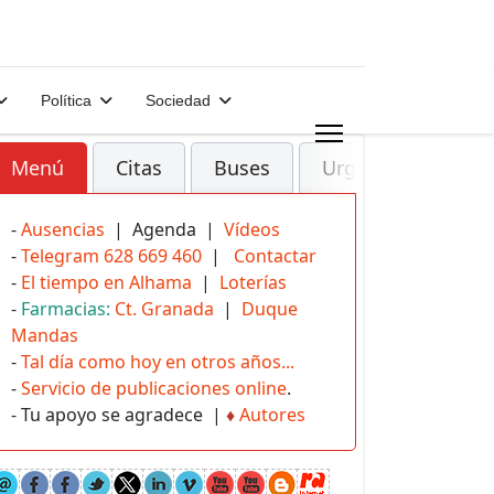
Política
Sociedad
Menú
Citas
Buses
Urgencias
-
Ausencias
| Agenda |
Vídeos
-
Telegram 628 669 460
|
Contactar
-
El tiempo en Alhama
|
Loterías
-
Farmacias:
Ct. Granada
|
Duque
Mandas
-
Tal día como hoy en otros años...
-
Servicio de publicaciones online
.
- Tu apoyo se agradece |
♦
Autores