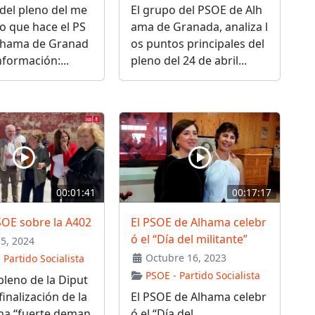
del pleno del me
El grupo del PSOE de Alh
io que hace el PS
ama de Granada, analiza l
lhama de Granad
os puntos principales del
formación:...
pleno del 24 de abril...
00:01:41
00:17:17
SOE sobre la A402
El PSOE de Alhama celebr
ó el “Día del militante”
15, 2024
Octubre 16, 2023
 Partido Socialista
PSOE - Partido Socialista
 pleno de la Diput
finalización de la
El PSOE de Alhama celebr
una “fuerte deman
ó el “Día del...