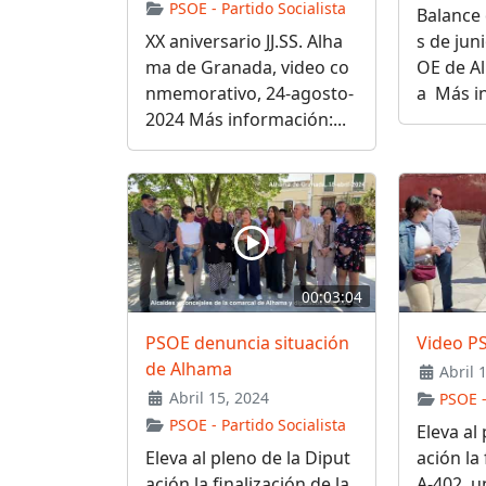
PSOE - Partido Socialista
Balance 
XX aniversario JJ.SS. Alha
s de jun
ma de Granada, video co
OE de A
nmemorativo, 24-agosto-
a Más in
2024 Más información:...
00:03:04
PSOE denuncia situación
Video P
de Alhama
Abril 
Abril 15, 2024
PSOE -
PSOE - Partido Socialista
Eleva al
Eleva al pleno de la Diput
ación la 
ación la finalización de la
A-402, 