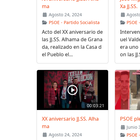
ma
Xa JJ.SS.
Agosto 24, 2024
Agosto
PSOE - Partido Socialista
PSOE -
Acto del XX aniversario de
Interven
las JJ.SS. Alhama de Grana
uel Vald
da, realizado en la Casa d
era uno 
el Pueblo el...
on las JJ.
00:03:21
XX aniversario JJ.SS. Alha
PSOE pl
ma
Junio 
Agosto 24, 2024
PSOE -