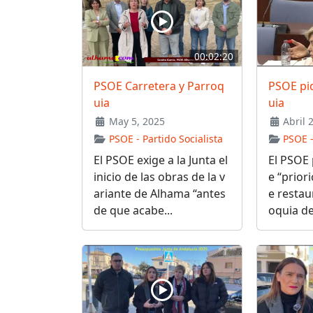
00:02:20
PSOE Carretera y Parroq
PSOE pi
uia
uia
May 5, 2025
Abril 
PSOE - Partido Socialista
PSOE -
El PSOE exige a la Junta el
El PSOE 
inicio de las obras de la v
e “prior
ariante de Alhama “antes
e restau
de que acabe...
oquia de.