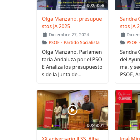
00:03:58
Olga Manzano, presupue
Sandra 
stos JA 2025
stos JA 
Diciembre 27, 2024
Diciem
PSOE - Partido Socialista
PSOE -
Olga Manzano, Parlamen
Sandra G
taria Andaluza por el PSO
del Ayu
E Analiza los presupuesto
ma, y se
s de la Junta de...
PSOE, Ana
00:48:01
XX aniversario JJ.SS. Alha
José Mi