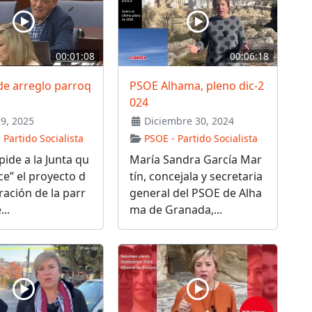
00:01:08
00:06:18
de arreglo parroq
PSOE Alhama, pleno dic-2
024
29, 2025
Diciembre 30, 2024
 Partido Socialista
PSOE - Partido Socialista
pide a la Junta qu
María Sandra García Mar
ice” el proyecto d
tín, concejala y secretaria
ración de la parr
general del PSOE de Alha
..
ma de Granada,...