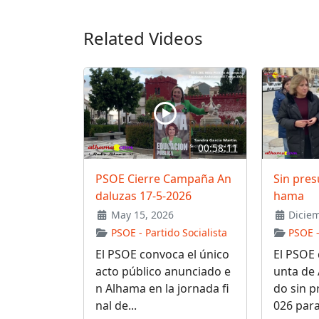
Related Videos
00:58:11
PSOE Cierre Campaña An
Sin pres
daluzas 17-5-2026
hama
May 15, 2026
Diciem
PSOE - Partido Socialista
PSOE -
El PSOE convoca el único
El PSOE 
acto público anunciado e
unta de 
n Alhama en la jornada fi
do sin p
nal de...
026 para 