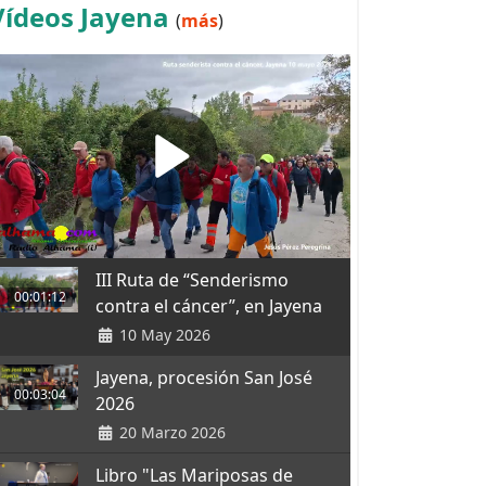
Vídeos Jayena
(
más
)
III Ruta de “Senderismo
00:01:12
contra el cáncer”, en Jayena
10 May 2026
Jayena, procesión San José
00:03:04
2026
20 Marzo 2026
Libro "Las Mariposas de