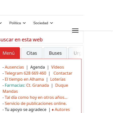
Política
Sociedad
uscar en esta web
Menú
Citas
Buses
Urgencias
-
Ausencias
| Agenda |
Vídeos
-
Telegram 628 669 460
|
Contactar
-
El tiempo en Alhama
|
Loterías
-
Farmacias:
Ct. Granada
|
Duque
Mandas
-
Tal día como hoy en otros años...
-
Servicio de publicaciones online
.
- Tu apoyo se agradece |
♦
Autores