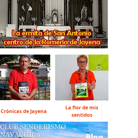
La flor de mis
Crónicas de Jayena
sentidos