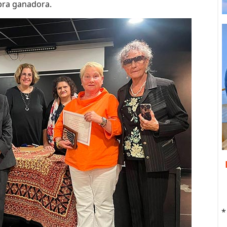
bra ganadora.
*