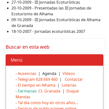
27-10-2009 - III Jornadas Ecoturísticas
20-10-2009 - Presentadas las III Jornadas de
Ecoturismo de Alhama
09-10-2009 - III Jornadas Ecoturísticas de Alhama
de Granada
18-10-2007 - Jornadas ecoturístícas 2007
Buscar en esta web
Menú
-
Ausencias
| Agenda |
Vídeos
-
Telegram 628 669 460
|
Contactar
-
El tiempo en Alhama
|
Loterías
-
Farmacias:
Ct. Granada
|
Duque
Mandas
-
Tal día como hoy en otros años...
-
Servicio de publicaciones online
.