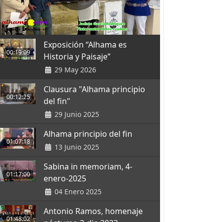
Exposición “Alhama es
00:19:09
Historia y Paisaje”
29 May 2026
Clausura "Alhama principio
00:12:25
del fin"
29 Junio 2025
Alhama principio del fin
01:07:18
13 Junio 2025
Sabina in memoriam, 4-
01:17:00
enero-2025
04 Enero 2025
Antonio Ramos, homenaje
01:48:02