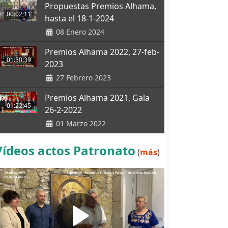
Propuestas Premios Alhama,
00:02;11
hasta el 18-1-2024
08 Enero 2024
Premios Alhama 2022, 27-feb-
01:30:39
2023
27 Febrero 2023
Premios Alhama 2021, Gala
01:22:45
26-2-2022
01 Marzo 2022
Vídeos actos Patronato
(
más
)