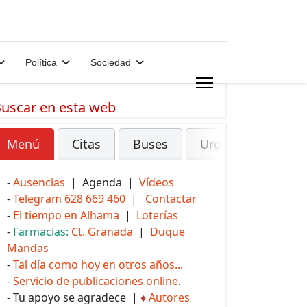
Política
Sociedad
uscar en esta web
Menú
Citas
Buses
Urgencias
-
Ausencias
| Agenda |
Vídeos
-
Telegram 628 669 460
|
Contactar
-
El tiempo en Alhama
|
Loterías
-
Farmacias:
Ct. Granada
|
Duque
Mandas
-
Tal día como hoy en otros años...
-
Servicio de publicaciones online
.
- Tu apoyo se agradece |
♦
Autores