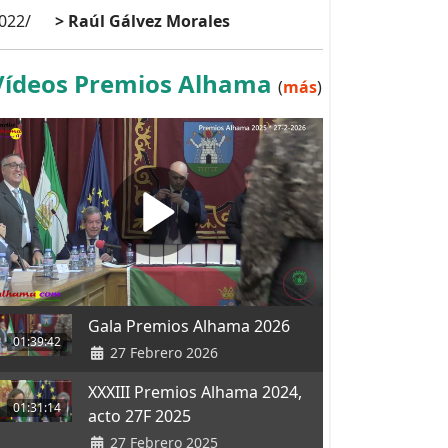
022/
> Raúl Gálvez Morales
Vídeos Premios Alhama
(
más
)
Gala Premios Alhama 2026
01:39:42
27 Febrero 2026
XXXIII Premios Alhama 2024,
01:31:14
acto 27F 2025
27 Febrero 2025