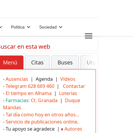
Política
Sociedad
uscar en esta web
Menú
Citas
Buses
Urgencias
-
Ausencias
| Agenda |
Vídeos
-
Telegram 628 669 460
|
Contactar
-
El tiempo en Alhama
|
Loterías
-
Farmacias:
Ct. Granada
|
Duque
Mandas
-
Tal día como hoy en otros años...
-
Servicio de publicaciones online
.
- Tu apoyo se agradece |
♦
Autores