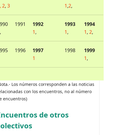
,
2
,
3
1
,
2
,
990
1991
1992
1993
1994
,
1
,
1
,
1
,
2
,
995
1996
1997
1998
1999
1
1
,
Nota.- Los números corresponden a las noticias
elacionadas con los encuentros, no al número
e encuentros)
Encuentros de otros
colectivos