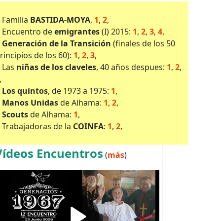
•
Familia
BASTIDA-MOYA
,
1
,
2
,
Encuentro de
emigrantes
(I) 2015:
1
,
2
,
3
,
4
,
Generación de la Transición
(finales de los 50
rincipios de los 60):
1
,
2
,
3
,
Las
niñas de los claveles
, 40 años despues:
1
,
2
,
,
Los quintos
, de 1973 a 1975:
1
,
Manos Unidas
de Alhama:
1
,
2
,
Scouts
de Alhama:
1
,
Trabajadoras de la
COINFA
:
1
,
2
,
Vídeos Encuentros
(
más
)