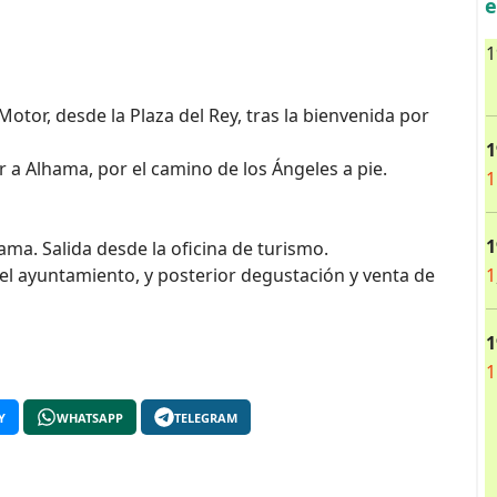
e
1
 Motor, desde la Plaza del Rey, tras la bienvenida por
1
r a Alhama, por el camino de los Ángeles a pie.
1
1
hama. Salida desde la oficina de turismo.
1
 del ayuntamiento, y posterior degustación y venta de
1
1
Y
WHATSAPP
TELEGRAM