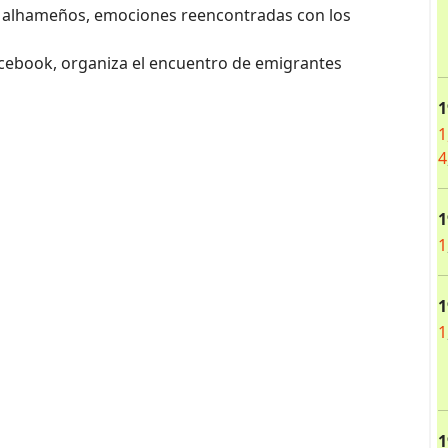
s alhameños, emociones reencontradas con los
acebook, organiza el encuentro de emigrantes
1
1
4
1
1
1
1
1