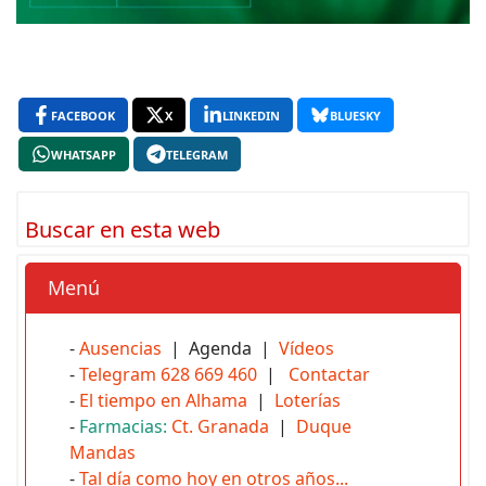
FACEBOOK
X
LINKEDIN
BLUESKY
WHATSAPP
TELEGRAM
Buscar en esta web
Menú
-
Ausencias
| Agenda |
Vídeos
-
Telegram 628 669 460
|
Contactar
-
El tiempo en Alhama
|
Loterías
-
Farmacias:
Ct. Granada
|
Duque
Mandas
-
Tal día como hoy en otros años...