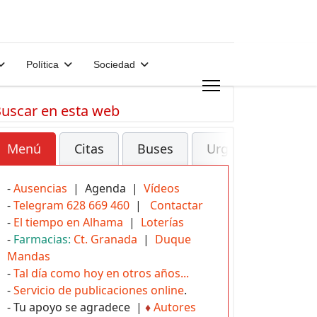
Política
Sociedad
uscar en esta web
Menú
Citas
Buses
Urgencias
-
Ausencias
| Agenda |
Vídeos
-
Telegram 628 669 460
|
Contactar
-
El tiempo en Alhama
|
Loterías
-
Farmacias:
Ct. Granada
|
Duque
Mandas
-
Tal día como hoy en otros años...
-
Servicio de publicaciones online
.
- Tu apoyo se agradece |
♦
Autores