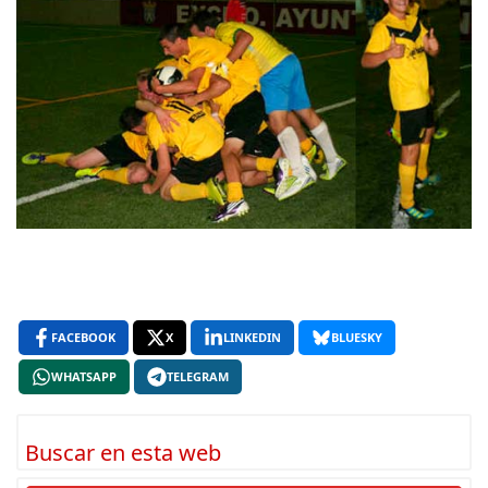
FACEBOOK
X
LINKEDIN
BLUESKY
WHATSAPP
TELEGRAM
Buscar en esta web