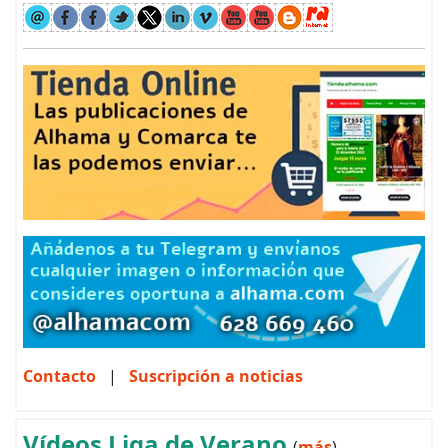
Contacto
|
Suscripción a noticias
Vídeos Liga de Verano
(
más
)