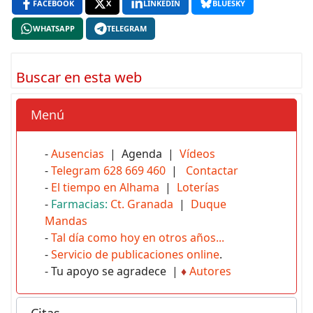
FACEBOOK
X
LINKEDIN
BLUESKY
WHATSAPP
TELEGRAM
Buscar en esta web
Menú
-
Ausencias
| Agenda |
Vídeos
-
Telegram 628 669 460
|
Contactar
-
El tiempo en Alhama
|
Loterías
-
Farmacias:
Ct. Granada
|
Duque
Mandas
-
Tal día como hoy en otros años...
-
Servicio de publicaciones online
.
- Tu apoyo se agradece |
♦
Autores
Citas