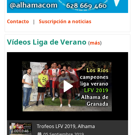
Contacto
|
Suscripción a noticias
Vídeos Liga de Verano
(
más
)
Trofeos LFV 2019, Alhama
00:03:46
05 Septiembre 2019