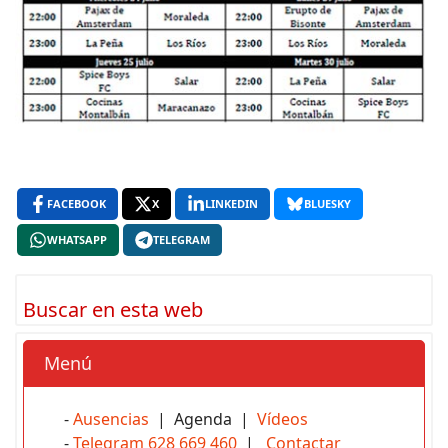
FACEBOOK
X
LINKEDIN
BLUESKY
WHATSAPP
TELEGRAM
Buscar en esta web
Menú
-
Ausencias
| Agenda |
Vídeos
-
Telegram 628 669 460
|
Contactar