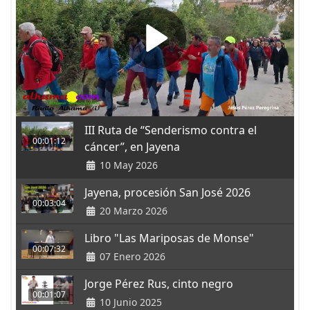
III Ruta de “Senderismo contra el
00:01:12
cáncer”, en Jayena
10 May 2026
Jayena, procesión San José 2026
00:03:04
20 Marzo 2026
Libro "Las Mariposas de Monse"
00:07:32
07 Enero 2026
Jorge Pérez Rus, cinto negro
00:01:07
10 Junio 2025