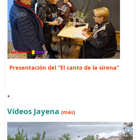
Presentación del “El canto de la sirena”
*
Vídeos Jayena
(
más
)