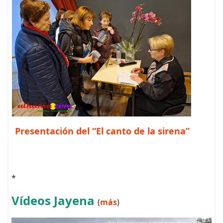
Presentación del “El canto de la sirena”
*
Vídeos Jayena
(
más
)