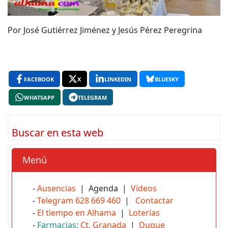
Por José Gutiérrez Jiménez y Jesús Pérez Peregrina
FACEBOOK
X
LINKEDIN
BLUESKY
WHATSAPP
TELEGRAM
Buscar en esta web
Menú
-
Ausencias
| Agenda |
Vídeos
-
Telegram 628 669 460
|
Contactar
-
El tiempo en Alhama
|
Loterías
-
Farmacias:
Ct. Granada
|
Duque