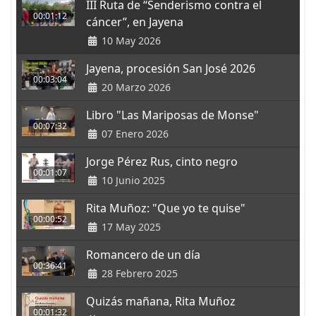
III Ruta de “Senderismo contra el
00:01:12
cáncer”, en Jayena
10 May 2026
Jayena, procesión San José 2026
00:03:04
20 Marzo 2026
Libro "Las Mariposas de Monse"
00:07:32
07 Enero 2026
Jorge Pérez Rus, cinto negro
00:01:07
10 Junio 2025
Rita Muñoz: "Que yo te quise"
00:00:52
17 May 2025
Romancero de un día
00:36:41
28 Febrero 2025
Quizás mañana, Rita Muñoz
00:01:32