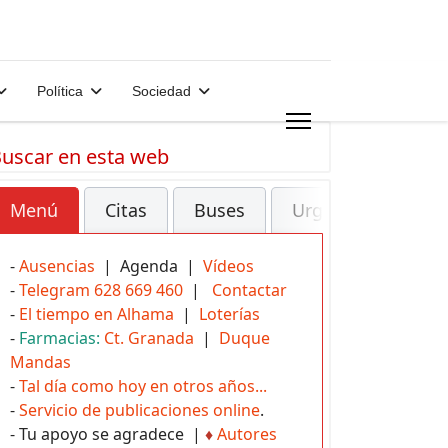
Política
Sociedad
uscar en esta web
Menú
Citas
Buses
Urgencias
-
Ausencias
| Agenda |
Vídeos
-
Telegram 628 669 460
|
Contactar
-
El tiempo en Alhama
|
Loterías
-
Farmacias:
Ct. Granada
|
Duque
Mandas
-
Tal día como hoy en otros años...
-
Servicio de publicaciones online
.
- Tu apoyo se agradece |
♦
Autores