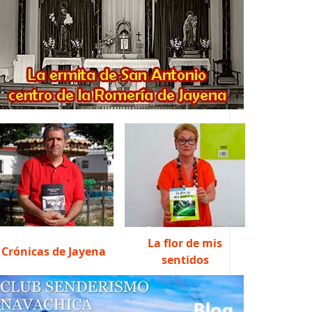
La flor de mis
Crónicas de Jayena
sentidos