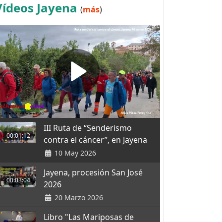
Vídeos Jayena
(
más
)
III Ruta de “Senderismo
00:01:12
contra el cáncer”, en Jayena
10 May 2026
Jayena, procesión San José
00:03:04
2026
20 Marzo 2026
Libro "Las Mariposas de