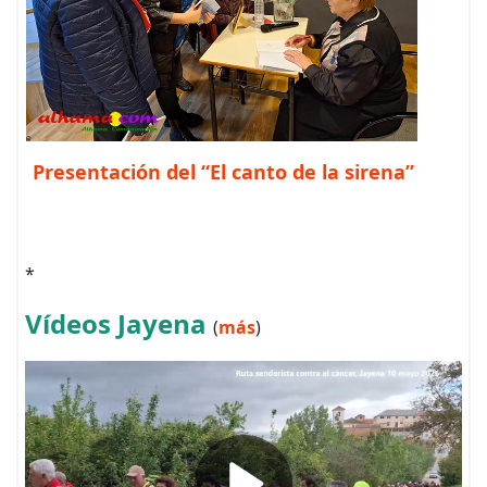
Presentación del “El canto de la sirena”
*
Vídeos Jayena
(
más
)