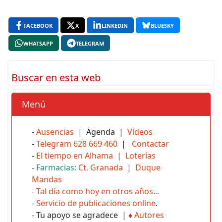
FACEBOOK
X
LINKEDIN
BLUESKY
WHATSAPP
TELEGRAM
Buscar en esta web
Menú
-
Ausencias
| Agenda |
Vídeos
-
Telegram 628 669 460
|
Contactar
-
El tiempo en Alhama
|
Loterías
-
Farmacias:
Ct. Granada
|
Duque
Mandas
-
Tal día como hoy en otros años...
-
Servicio de publicaciones online
.
- Tu apoyo se agradece |
♦
Autores