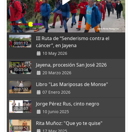
III Ruta de “Senderismo contra el
00:01:12
cáncer”, en Jayena
10 May 2026
Jayena, procesión San José 2026
00:03:04
20 Marzo 2026
Libro "Las Mariposas de Monse"
00:07:32
07 Enero 2026
Jorge Pérez Rus, cinto negro
00:01:07
10 Junio 2025
Rita Muñoz: "Que yo te quise"
00:00:52
17 May 2025