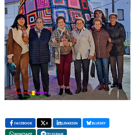
FACEBOOK
X
LINKEDIN
BLUESKY
WHATSAPP
TELEGRAM