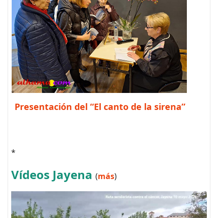
Presentación del “El canto de la sirena”
*
Vídeos Jayena
(
más
)