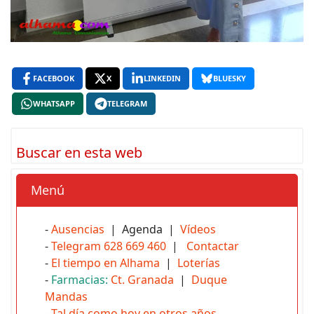
FACEBOOK
X
LINKEDIN
BLUESKY
WHATSAPP
TELEGRAM
Buscar en esta web
Menú
-
Ausencias
| Agenda |
Vídeos
-
Telegram 628 669 460
|
Contactar
-
El tiempo en Alhama
|
Loterías
-
Farmacias:
Ct. Granada
|
Duque
Mandas
-
Tal día como hoy en otros años...