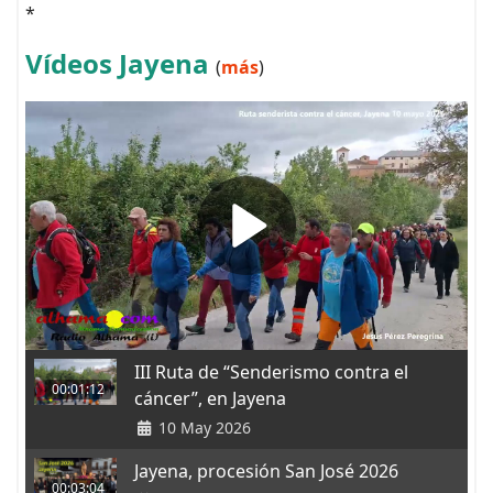
*
Vídeos Jayena
(
más
)
III Ruta de “Senderismo contra el
00:01:12
cáncer”, en Jayena
10 May 2026
Jayena, procesión San José 2026
00:03:04