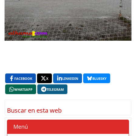
FACEBOOK
X
LINKEDIN
BLUESKY
WHATSAPP
TELEGRAM
Buscar en esta web
Menú