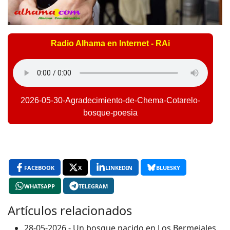
Radio Alhama en Internet - RAi
2026-05-30-Agradecimiento-de-Chema-Cotarelo-
bosque-poesia
FACEBOOK
X
LINKEDIN
BLUESKY
WHATSAPP
TELEGRAM
Artículos relacionados
28-05-2026 - Un bosque nacido en Los Bermejales