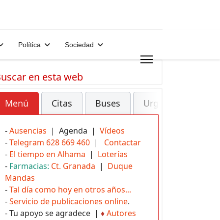
Política
Sociedad
uscar en esta web
Menú
Citas
Buses
Urgencias
-
Ausencias
| Agenda |
Vídeos
-
Telegram 628 669 460
|
Contactar
-
El tiempo en Alhama
|
Loterías
-
Farmacias:
Ct. Granada
|
Duque
Mandas
-
Tal día como hoy en otros años...
-
Servicio de publicaciones online
.
- Tu apoyo se agradece |
♦
Autores