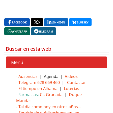
FACEBOOK
X
LINKEDIN
BLUESKY
WHATSAPP
TELEGRAM
Buscar en esta web
Menú
-
Ausencias
| Agenda |
Vídeos
-
Telegram 628 669 460
|
Contactar
-
El tiempo en Alhama
|
Loterías
-
Farmacias:
Ct. Granada
|
Duque
Mandas
-
Tal día como hoy en otros años...
-
Servicio de publicaciones online
.