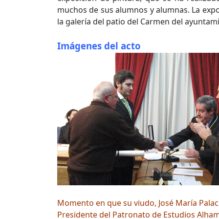
muchos de sus alumnos y alumnas. La expos
la galería del patio del Carmen del ayuntam
Imágenes del acto
Momento en que su viudo, José María Palaci
Presidente del Patronato de Estudios Alhame