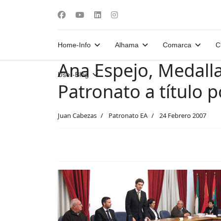
Home-Info
Alhama
Comarca
C
Ana Espejo, Medall
User-Blog
Patronato a título
Juan Cabezas
Patronato EA
24 Febrero 2007