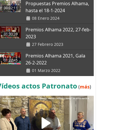
Propuestas Premios Alhama,
00:02;11
hasta el 18-1-2024
08 Enero 2024
Premios Alhama 2022, 27-feb-
01:30:39
2023
27 Febrero 2023
Premios Alhama 2021, Gala
01:22:45
26-2-2022
01 Marzo 2022
Vídeos actos Patronato
(
más
)