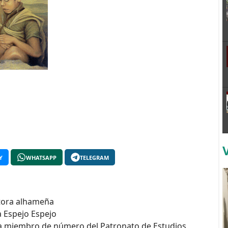
Y
WHATSAPP
TELEGRAM
ntora alhameña
a Espejo Espejo
xta miembro de número del Patronato de Estudios