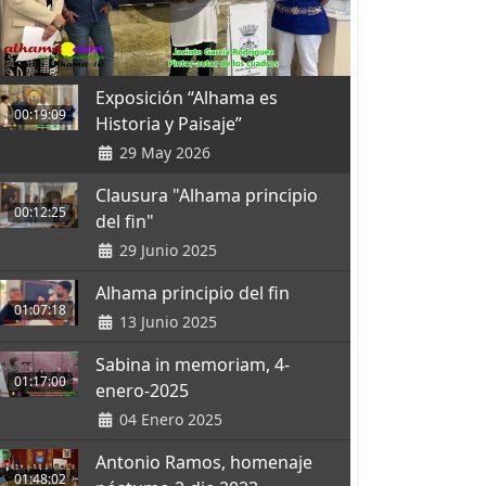
Exposición “Alhama es
00:19:09
Historia y Paisaje”
29 May 2026
Clausura "Alhama principio
00:12:25
del fin"
29 Junio 2025
Alhama principio del fin
01:07:18
13 Junio 2025
Sabina in memoriam, 4-
01:17:00
enero-2025
04 Enero 2025
Antonio Ramos, homenaje
01:48:02