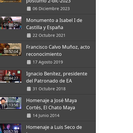
póstumo 2-dic-2023
06 Diciembre 2023
Monumento a Isabel I de
01:08:25
Castilla y España
22 Octubre 2021
Francisco Calvo Muñoz, acto
01:52:04
reconocimiento
17 Agosto 2019
Ignacio Benítez, presidente
00:44:27
del Patronado de EA
31 Octubre 2018
Homenaje a José Maya
01:13:56
Cortés, El Chato Maya
14 Junio 2014
Homenaje a Luis Seco de
00:57:59