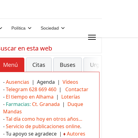
Política
Sociedad
uscar en esta web
Menú
Citas
Buses
Urgencias
-
Ausencias
| Agenda |
Vídeos
-
Telegram 628 669 460
|
Contactar
-
El tiempo en Alhama
|
Loterías
-
Farmacias:
Ct. Granada
|
Duque
Mandas
-
Tal día como hoy en otros años...
-
Servicio de publicaciones online
.
- Tu apoyo se agradece |
♦
Autores