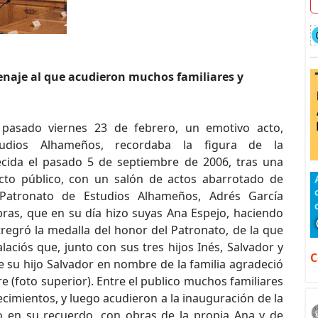
naje al que acudieron muchos familiares y
 pasado viernes 23 de febrero, un emotivo acto,
udios Alhameños, recordaba la figura de la
ecida el pasado 5 de septiembre de 2006, tras una
cto público, con un salón de actos abarrotado de
 Patronato de Estudios Alhameños, Adrés García
ras, que en su día hizo suyas Ana Espejo, haciendo
tregró la medalla del honor del Patronato, de la que
aciós que, junto con sus tres hijos Inés, Salvador y
C
e su hijo Salvador en nombre de la familia agradeció
e (foto superior). Entre el publico muchos familiares
imientos, y luego acudieron a la inauguración de la
do en su recuerdo, con obras de la propia Ana y de