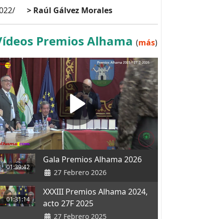
022/
> Raúl Gálvez Morales
Vídeos Premios Alhama
(
más
)
Gala Premios Alhama 2026
01:39:42
27 Febrero 2026
XXXIII Premios Alhama 2024,
01:31:14
acto 27F 2025
27 Febrero 2025