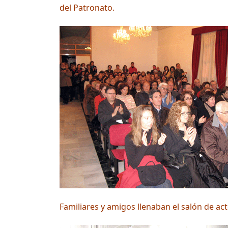
del Patronato.
Familiares y amigos llenaban el salón de a