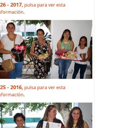
 26 - 2017,
pulsa para ver esta
nformación
.
 25 - 2016,
pulsa para ver esta
nformación
.