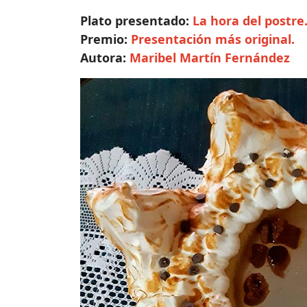
Plato presentado:
La hora del postre
Premio:
Presentación más original.
Autora:
Maribel Martín Fernández