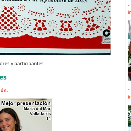
-
i
res y participantes.
es
-
ión
.
i