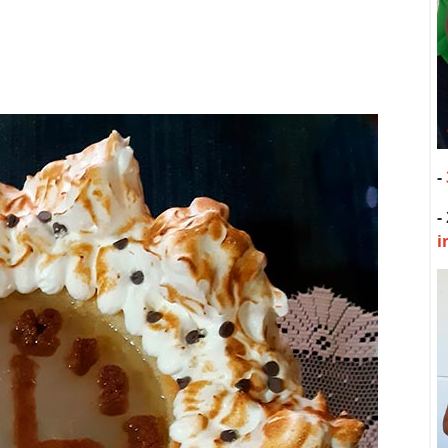
.
-
-
i