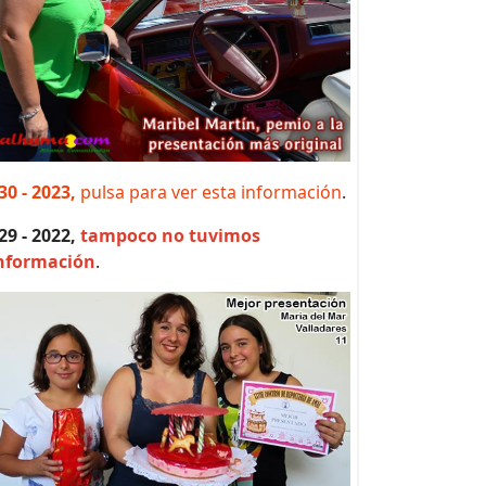
30 - 2023,
pulsa para ver esta información
.
 29 - 2022,
tampoco no tuvimos
nformación
.