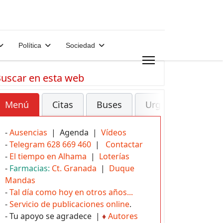
Política
Sociedad
uscar en esta web
Menú
Citas
Buses
Urgencias
-
Ausencias
| Agenda |
Vídeos
-
Telegram 628 669 460
|
Contactar
-
El tiempo en Alhama
|
Loterías
-
Farmacias:
Ct. Granada
|
Duque
Mandas
-
Tal día como hoy en otros años...
-
Servicio de publicaciones online
.
- Tu apoyo se agradece |
♦
Autores