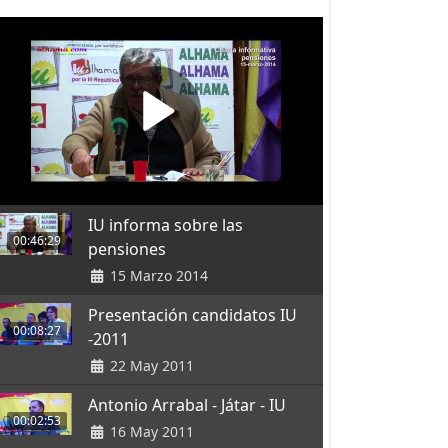
IU informa sobre las
00:46:29
pensiones
15 Marzo 2014
Presentación candidatos IU
00:08:27
-2011
22 May 2011
Antonio Arrabal - Játar - IU
00:02:53
16 May 2011