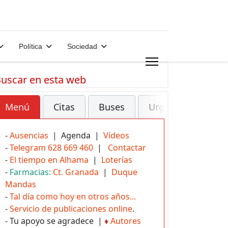
Política
Sociedad
uscar en esta web
Menú
Citas
Buses
Urgencias
-
Ausencias
| Agenda |
Vídeos
-
Telegram 628 669 460
|
Contactar
-
El tiempo en Alhama
|
Loterías
-
Farmacias:
Ct. Granada
|
Duque
Mandas
-
Tal día como hoy en otros años...
-
Servicio de publicaciones online
.
- Tu apoyo se agradece |
♦
Autores