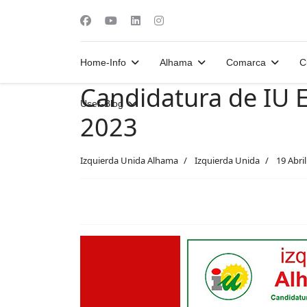
Home-Info
Alhama
Comarca
C
Candidatura de IU E
User-Blog
2023
Izquierda Unida Alhama
Izquierda Unida
19 Abri