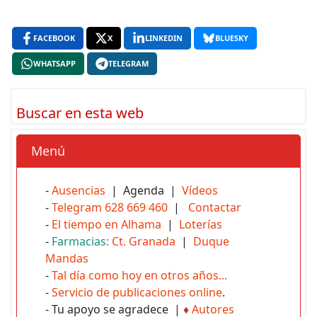
FACEBOOK
X
LINKEDIN
BLUESKY
WHATSAPP
TELEGRAM
Buscar en esta web
Menú
-
Ausencias
| Agenda |
Vídeos
-
Telegram 628 669 460
|
Contactar
-
El tiempo en Alhama
|
Loterías
-
Farmacias:
Ct. Granada
|
Duque
Mandas
-
Tal día como hoy en otros años...
-
Servicio de publicaciones online
.
- Tu apoyo se agradece |
♦
Autores