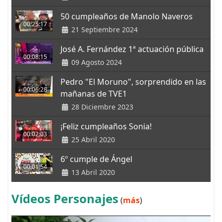
50 cumpleaños de Manolo Naveros
00:25:17
21 Septiembre 2024
José A. Fernández 1ª actuación pública
00:08:15
09 Agosto 2024
Pedro "El Moruno", sorprendido en las
00:06:28
mañanas de TVE1
28 Diciembre 2023
¡Feliz cumpleaños Sonia!
00:02:03
25 Abril 2020
6º cumple de Ángel
00:01:54
13 Abril 2020
Vídeos Personajes
(
más
)