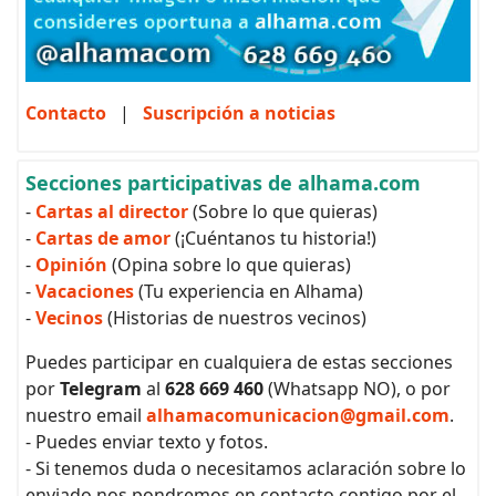
Contacto
|
Suscripción a noticias
Secciones participativas de alhama.com
-
Cartas al director
(Sobre lo que quieras)
-
Cartas de amor
(¡Cuéntanos tu historia!)
-
Opinión
(Opina sobre lo que quieras)
-
Vacaciones
(Tu experiencia en Alhama)
-
Vecinos
(Historias de nuestros vecinos)
Puedes participar en cualquiera de estas secciones
por
Telegram
al
628 669 460
(Whatsapp NO), o por
nuestro email
alhamacomunicacion@gmail.com
.
- Puedes enviar texto y fotos.
- Si tenemos duda o necesitamos aclaración sobre lo
enviado nos pondremos en contacto contigo por el