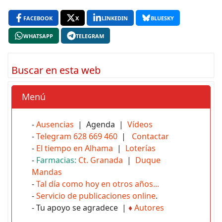
FACEBOOK
X
LINKEDIN
BLUESKY
WHATSAPP
TELEGRAM
Buscar en esta web
Menú
-
Ausencias
| Agenda |
Vídeos
-
Telegram 628 669 460
|
Contactar
-
El tiempo en Alhama
|
Loterías
-
Farmacias:
Ct. Granada
|
Duque
Mandas
-
Tal día como hoy en otros años...
-
Servicio de publicaciones online
.
- Tu apoyo se agradece |
♦
Autores