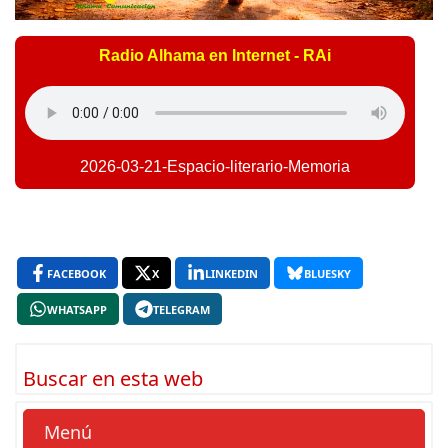
Radio Alhama en Internet - RAi
2026-03-21-Espacio-literario-Memoria
FACEBOOK
X
LINKEDIN
BLUESKY
WHATSAPP
TELEGRAM
Buscar en esta web
Menú