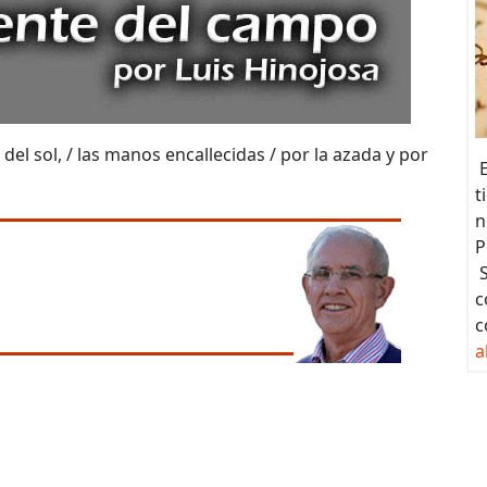
 del sol, / las manos encallecidas / por la azada y por
E
t
n
P
S
c
c
a