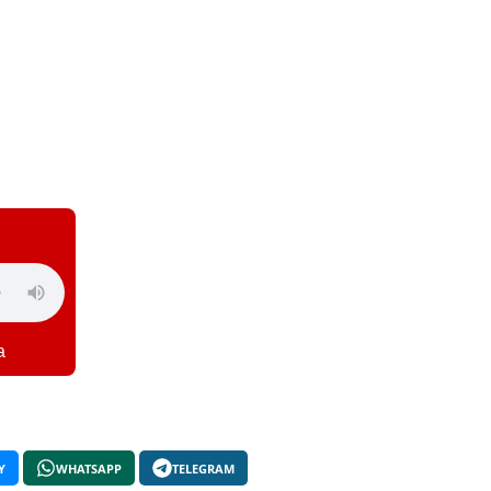
a
Y
WHATSAPP
TELEGRAM