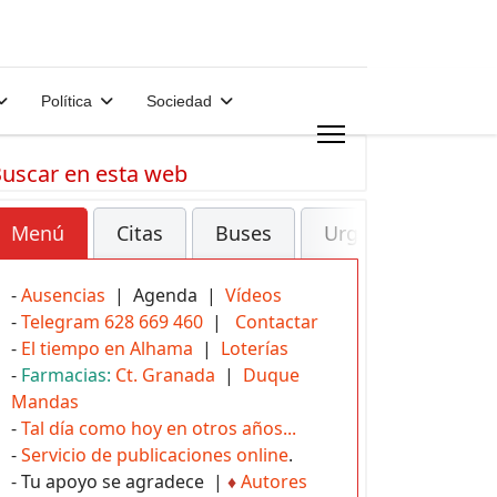
Política
Sociedad
uscar en esta web
Menú
Citas
Buses
Urgencias
-
Ausencias
| Agenda |
Vídeos
-
Telegram 628 669 460
|
Contactar
-
El tiempo en Alhama
|
Loterías
-
Farmacias:
Ct. Granada
|
Duque
Mandas
-
Tal día como hoy en otros años...
-
Servicio de publicaciones online
.
- Tu apoyo se agradece |
♦
Autores