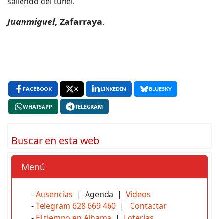
saliendo del túnel.
Juanmiguel
, Zafarraya
.
FACEBOOK
X
LINKEDIN
BLUESKY
WHATSAPP
TELEGRAM
Buscar en esta web
Menú
-
Ausencias
| Agenda |
Vídeos
-
Telegram 628 669 460
|
Contactar
-
El tiempo en Alhama
|
Loterías