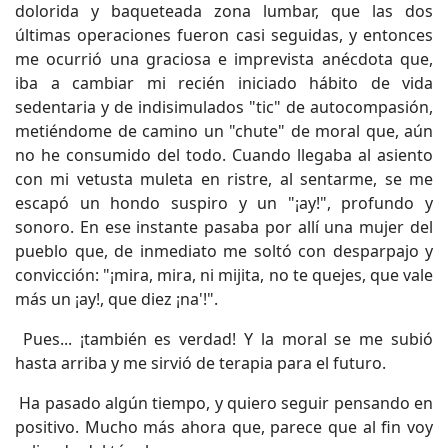
dolorida y baqueteada zona lumbar, que las dos
últimas operaciones fueron casi seguidas, y entonces
me ocurrió una graciosa e imprevista anécdota que,
iba a cambiar mi recién iniciado hábito de vida
sedentaria y de indisimulados "tic" de autocompasión,
metiéndome de camino un "chute" de moral que, aún
no he consumido del todo. Cuando llegaba al asiento
con mi vetusta muleta en ristre, al sentarme, se me
escapó un hondo suspiro y un "¡ay!", profundo y
sonoro. En ese instante pasaba por allí una mujer del
pueblo que, de inmediato me soltó con desparpajo y
convicción: "¡mira, mira, ni mijita, no te quejes, que vale
más un ¡ay!, que diez ¡na'!".
Pues... ¡también es verdad! Y la moral se me subió
hasta arriba y me sirvió de terapia para el futuro.
Ha pasado algún tiempo, y quiero seguir pensando en
positivo. Mucho más ahora que, parece que al fin voy