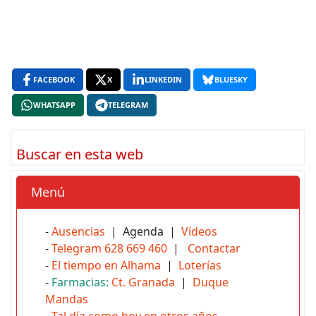
FACEBOOK
X
LINKEDIN
BLUESKY
WHATSAPP
TELEGRAM
Buscar en esta web
Menú
-
Ausencias
| Agenda |
Vídeos
-
Telegram 628 669 460
|
Contactar
-
El tiempo en Alhama
|
Loterías
-
Farmacias:
Ct. Granada
|
Duque
Mandas
-
Tal día como hoy en otros años...