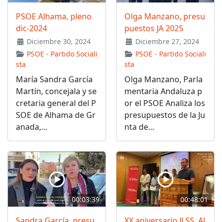
PSOE Alhama, pleno
Olga Manzano, presu
dic-2024
puestos JA 2025
Diciembre 30, 2024
Diciembre 27, 2024
PSOE - Partido Sociali
PSOE - Partido Sociali
sta
sta
María Sandra García
Olga Manzano, Parla
Martín, concejala y se
mentaria Andaluza p
cretaria general del P
or el PSOE Analiza los
SOE de Alhama de Gr
presupuestos de la Ju
anada,...
nta de...
00:03:39
00:48:01
Sandra García, presu
XX aniversario JJ.SS. Al