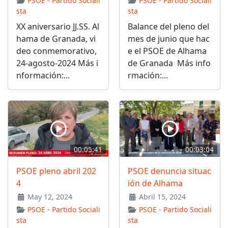
PSOE - Partido Sociali
PSOE - Partido Sociali
sta
sta
XX aniversario JJ.SS. Al
Balance del pleno del
hama de Granada, vi
mes de junio que hac
deo conmemorativo,
e el PSOE de Alhama
24-agosto-2024 Más i
de Granada Más info
nformación:...
rmación:...
00:05:41
00:03:04
PSOE pleno abril 202
PSOE denuncia situac
4
ión de Alhama
May 12, 2024
Abril 15, 2024
PSOE - Partido Sociali
PSOE - Partido Sociali
sta
sta