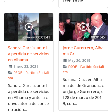
l centro de...
00:01:41
00:01:45
Sandra García, ante l
Jorge Gurerrero, Alha
a pérdida de servicios
ma Gr.
en Alhama
May 26, 2019
Enero 23, 2021
PSOE - Partido Sociali
sta
PSOE - Partido Sociali
sta
Susana Díaz, en Alha
Sandra García, ante l
ma de de Granada,, c
a pérdida de servicios
on Jorge Gurerrero, e
en Alhama y ante la c
l 28 de marzo de 201
onvocatoria de conce
9, con...
ntración...