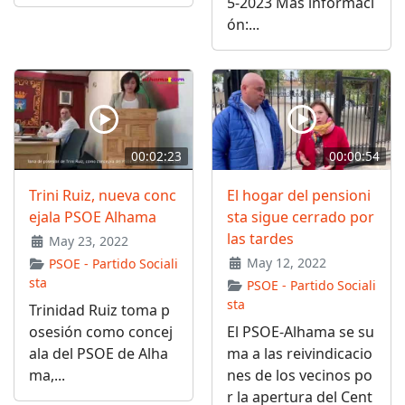
5-2023 Más informaci
ón:...
00:02:23
00:00:54
Trini Ruiz, nueva conc
El hogar del pensioni
ejala PSOE Alhama
sta sigue cerrado por
las tardes
May 23, 2022
May 12, 2022
PSOE - Partido Sociali
sta
PSOE - Partido Sociali
sta
Trinidad Ruiz toma p
osesión como concej
El PSOE-Alhama se su
ala del PSOE de Alha
ma a las reivindicacio
ma,...
nes de los vecinos po
r la apertura del Cent