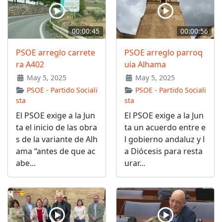
00:00:45
00:00:56
PSOE arreglo carrete
PSOE arreglo parroq
ra A402
uia Alhama
May 5, 2025
May 5, 2025
PSOE - Partido Sociali
PSOE - Partido Sociali
sta
sta
El PSOE exige a la Jun
El PSOE exige a la Jun
ta el inicio de las obra
ta un acuerdo entre e
s de la variante de Alh
l gobierno andaluz y l
ama “antes de que ac
a Diócesis para resta
abe...
urar...