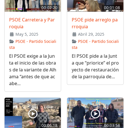
00:02:20
00:01:08
PSOE Carretera y Par
PSOE pide arreglo pa
roquia
rroquia
May 5, 2025
Abril 29, 2025
PSOE - Partido Sociali
PSOE - Partido Sociali
sta
sta
El PSOE exige a la Jun
El PSOE pide a la Junt
ta el inicio de las obra
a que “priorice” el pro
s de la variante de Alh
yecto de restauración
ama “antes de que ac
de la parroquia de...
abe...
00:06:18
00:03:58