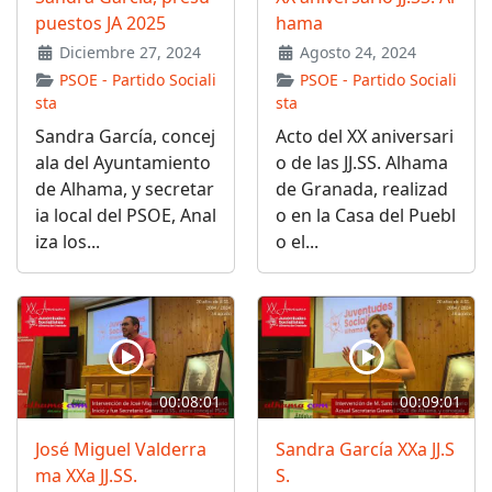
puestos JA 2025
hama
Diciembre 27, 2024
Agosto 24, 2024
PSOE - Partido Sociali
PSOE - Partido Sociali
sta
sta
Sandra García, concej
Acto del XX aniversari
ala del Ayuntamiento
o de las JJ.SS. Alhama
de Alhama, y secretar
de Granada, realizad
ia local del PSOE, Anal
o en la Casa del Puebl
iza los...
o el...
00:08:01
00:09:01
José Miguel Valderra
Sandra García XXa JJ.S
ma XXa JJ.SS.
S.