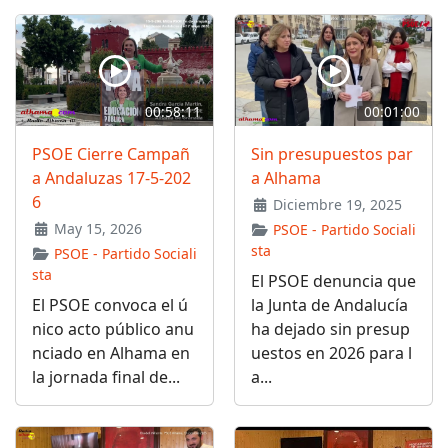
00:58:11
00:01:00
PSOE Cierre Campañ
Sin presupuestos par
a Andaluzas 17-5-202
a Alhama
6
Diciembre 19, 2025
May 15, 2026
PSOE - Partido Sociali
sta
PSOE - Partido Sociali
sta
El PSOE denuncia que
El PSOE convoca el ú
la Junta de Andalucía
nico acto público anu
ha dejado sin presup
nciado en Alhama en
uestos en 2026 para l
la jornada final de...
a...