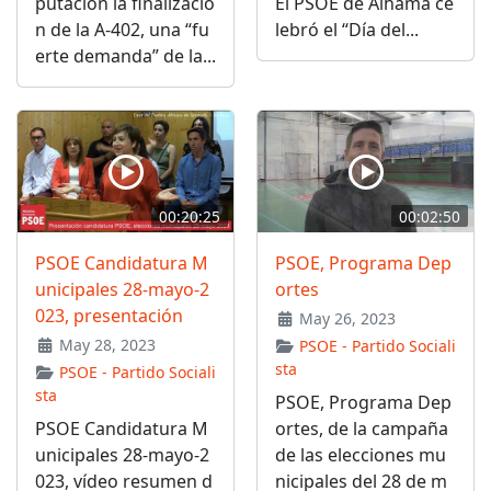
putación la finalizació
El PSOE de Alhama ce
n de la A-402, una “fu
lebró el “Día del...
erte demanda” de la...
00:20:25
00:02:50
PSOE Candidatura M
PSOE, Programa Dep
unicipales 28-mayo-2
ortes
023, presentación
May 26, 2023
May 28, 2023
PSOE - Partido Sociali
sta
PSOE - Partido Sociali
sta
PSOE, Programa Dep
PSOE Candidatura M
ortes, de la campaña
unicipales 28-mayo-2
de las elecciones mu
023, vídeo resumen d
nicipales del 28 de m