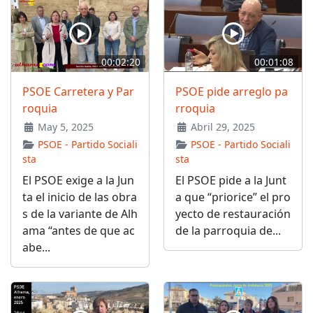
00:02:20
00:01:08
PSOE Carretera y Par
PSOE pide arreglo pa
roquia
rroquia
May 5, 2025
Abril 29, 2025
PSOE - Partido Sociali
PSOE - Partido Sociali
sta
sta
El PSOE exige a la Jun
El PSOE pide a la Junt
ta el inicio de las obra
a que “priorice” el pro
s de la variante de Alh
yecto de restauración
ama “antes de que ac
de la parroquia de...
abe...