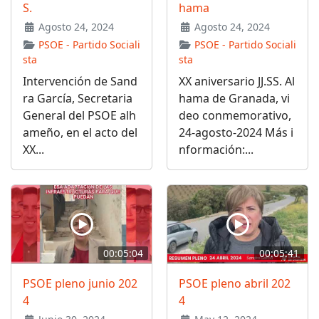
S.
hama
Agosto 24, 2024
Agosto 24, 2024
PSOE - Partido Sociali
PSOE - Partido Sociali
sta
sta
Intervención de Sand
XX aniversario JJ.SS. Al
ra García, Secretaria
hama de Granada, vi
General del PSOE alh
deo conmemorativo,
ameño, en el acto del
24-agosto-2024 Más i
XX...
nformación:...
00:05:04
00:05:41
PSOE pleno junio 202
PSOE pleno abril 202
4
4