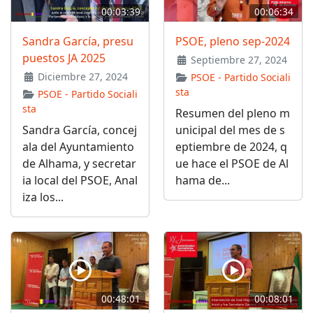
00:03:39
00:06:34
Sandra García, presu
PSOE, pleno sep-2024
puestos JA 2025
Septiembre 27, 2024
Diciembre 27, 2024
PSOE - Partido Sociali
sta
PSOE - Partido Sociali
sta
Resumen del pleno m
Sandra García, concej
unicipal del mes de s
ala del Ayuntamiento
eptiembre de 2024, q
de Alhama, y secretar
ue hace el PSOE de Al
ia local del PSOE, Anal
hama de...
iza los...
00:48:01
00:08:01