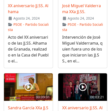
XX aniversario JJ.SS. Al
José Miguel Valderra
hama
ma XXa JJ.SS.
Agosto 24, 2024
Agosto 24, 2024
PSOE - Partido Sociali
PSOE - Partido Sociali
sta
sta
Acto del XX aniversari
Intervención de José
o de las JJ.SS. Alhama
Miguel Valderrama, q
de Granada, realizad
uien fuera uno de los
o en la Casa del Puebl
que iniciaron las JJ.S
o el...
S., en el...
00:09:01
00:03:21
Sandra García XXa JJ.S
XX aniversario JJ.SS. Al