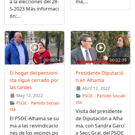
a la elecciones del 28-
ma,...
5-2023 Más informaci
ón:...
00:00:54
00:02:39
El hogar del pensioni
Presidente Diputació
sta sigue cerrado por
n en Alhama
las tardes
Abril 12, 2022
May 12, 2022
PSOE - Partido Sociali
sta
PSOE - Partido Sociali
sta
Visita del presidente
El PSOE-Alhama se su
de Diputación a Alha
ma a las reivindicacio
ma, con Sandra Garcí
nes de los vecinos po
a Secr. Gral. del PSOE