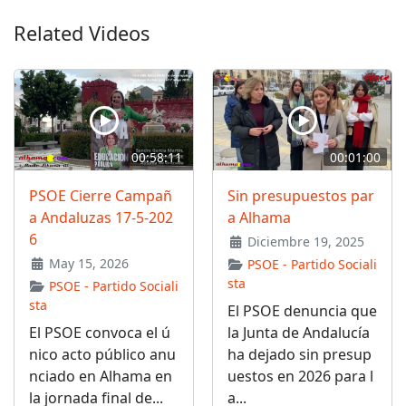
Related Videos
00:58:11
00:01:00
PSOE Cierre Campañ
Sin presupuestos par
a Andaluzas 17-5-202
a Alhama
6
Diciembre 19, 2025
May 15, 2026
PSOE - Partido Sociali
sta
PSOE - Partido Sociali
sta
El PSOE denuncia que
El PSOE convoca el ú
la Junta de Andalucía
nico acto público anu
ha dejado sin presup
nciado en Alhama en
uestos en 2026 para l
la jornada final de...
a...