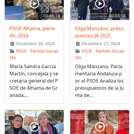
00:06:18
00:03:58
PSOE Alhama, pleno
Olga Manzano, presu
dic-2024
puestos JA 2025
Diciembre 30, 2024
Diciembre 27, 2024
PSOE - Partido Sociali
PSOE - Partido Sociali
sta
sta
María Sandra García
Olga Manzano, Parla
Martín, concejala y se
mentaria Andaluza p
cretaria general del P
or el PSOE Analiza los
SOE de Alhama de Gr
presupuestos de la Ju
anada,...
nta de...