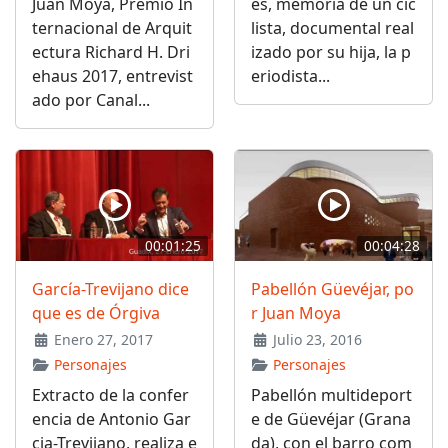
Juan Moya, Premio In
es, memoria de un cic
ternacional de Arquit
lista, documental real
ectura Richard H. Dri
izado por su hija, la p
ehaus 2017, entrevist
eriodista...
ado por Canal...
00:01:25
00:04:28
García-Trevijano dice
Pabellón Güevéjar, po
que es de Órgiva
r Juan Moya
Enero 27, 2017
Julio 23, 2016
Personajes
Personajes
Extracto de la confer
Pabellón multideport
encia de Antonio Gar
e de Güevéjar (Grana
cia-Trevijano, realiza e
da), con el barro com