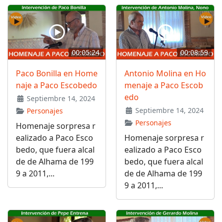
00:05:24
00:08:59
Paco Bonilla en Home
Antonio Molina en Ho
naje a Paco Escobedo
menaje a Paco Escob
edo
Septiembre 14, 2024
Septiembre 14, 2024
Personajes
Personajes
Homenaje sorpresa r
ealizado a Paco Esco
Homenaje sorpresa r
bedo, que fuera alcal
ealizado a Paco Esco
de de Alhama de 199
bedo, que fuera alcal
9 a 2011,...
de de Alhama de 199
9 a 2011,...