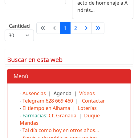
acto de homenaje a A
ndrés...
Cantidad
1
2
Buscar en esta web
Menú
-
Ausencias
| Agenda |
Vídeos
-
Telegram 628 669 460
|
Contactar
-
El tiempo en Alhama
|
Loterías
-
Farmacias:
Ct. Granada
|
Duque
Mandas
-
Tal día como hoy en otros años...
-
Servicio de publicaciones online
.