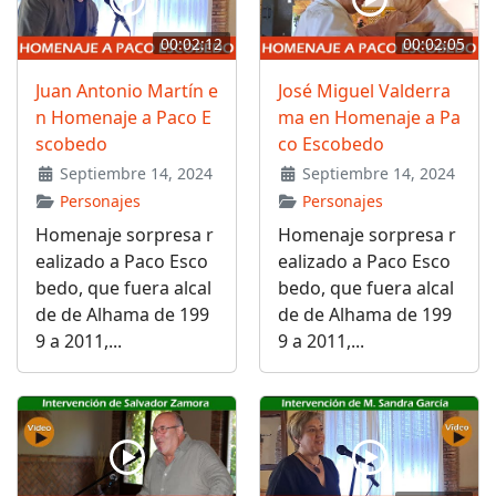
00:02:12
00:02:05
Juan Antonio Martín e
José Miguel Valderra
n Homenaje a Paco E
ma en Homenaje a Pa
scobedo
co Escobedo
Septiembre 14, 2024
Septiembre 14, 2024
Personajes
Personajes
Homenaje sorpresa r
Homenaje sorpresa r
ealizado a Paco Esco
ealizado a Paco Esco
bedo, que fuera alcal
bedo, que fuera alcal
de de Alhama de 199
de de Alhama de 199
9 a 2011,...
9 a 2011,...