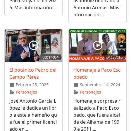
Paco Moyano, en 202
asodoble dedicado a
6. Más información:...
Antonio Arenas. Más i
nformación:...
00:14:04
01:37:15
El botánico Pedro del
Homenaje a Paco Esc
Campo Pérez
obedo
Febrero 25, 2025
Septiembre 14, 2024
Personajes
Personajes
José Antonio García L
Homenaje sorpresa r
ópez le dedica un libr
ealizado a Paco Esco
o a este alhameño qu
bedo, que fuera alcal
e fue el primer licenci
de de Alhama de 199
ado en...
9 a 2011,...