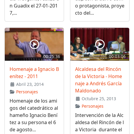
n Guadix el 27-01-201
o protagonista, proye
7,...
cto del...
00:25:36
00:03:06
Homenaje a Ignacio B
Alcaldesa del Rincón
enítez - 2011
de la Victoria - Home
naje a Andrés García
Abril 23, 2014
Maldonado
Personajes
Octubre 25, 2013
Homenaje de los ami
Personajes
gos del catedrático al
hameño Ignacio Bení
Intervención de la Alc
tez a su persona el 6
aldesa del Rincón de l
de agosto...
a Victoria durante el