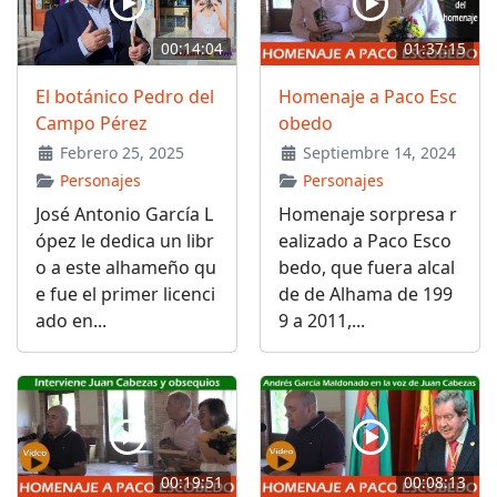
00:14:04
01:37:15
El botánico Pedro del
Homenaje a Paco Esc
Campo Pérez
obedo
Febrero 25, 2025
Septiembre 14, 2024
Personajes
Personajes
José Antonio García L
Homenaje sorpresa r
ópez le dedica un libr
ealizado a Paco Esco
o a este alhameño qu
bedo, que fuera alcal
e fue el primer licenci
de de Alhama de 199
ado en...
9 a 2011,...
00:19:51
00:08:13