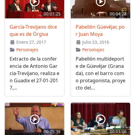
00:01:25
00:04:28
García-Trevijano dice
Pabellón Güevéjar, po
que es de Órgiva
r Juan Moya
Enero 27, 2017
Julio 23, 2016
Personajes
Personajes
Extracto de la confer
Pabellón multideport
encia de Antonio Gar
e de Güevéjar (Grana
cia-Trevijano, realiza e
da), con el barro com
n Guadix el 27-01-201
o protagonista, proye
7,...
cto del...
00:25:36
00:03:06