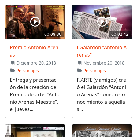
00:08:30
00:02:42
Premio Antonio Aren
I Galardón “Antonio A
as
renas”
Diciembre 20, 2018
Noviembre 20, 2018
Personajes
Personajes
Entrega y presentaci
FIARTE (y amigos) cre
ón de la creación del
ó el Galardón “Antoni
Premio de arte: "Anto
o Arenas” como reco
nio Arenas Maestre",
nocimiento a aquella
el jueves...
s...