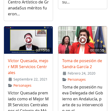
Centro Artístico de Gr
su...
anadaSus méritos fu
eron...
00:15:06
00:00:55
Víctor Quesada, mejo
Toma de posesión de
r MIR Servicios Centr
Sandra García 2
ales
Febrero 24, 2020
Septiembre 22, 2021
Personajes
Personajes
Toma de posesión nu
Víctor Quesada prem
eva Delegada del Gob
iado como el Mejor M
ierno en Andalucía, p
IR Servicios Centrales
arte de su intervenció
por el Colegio de Mé
n en el...