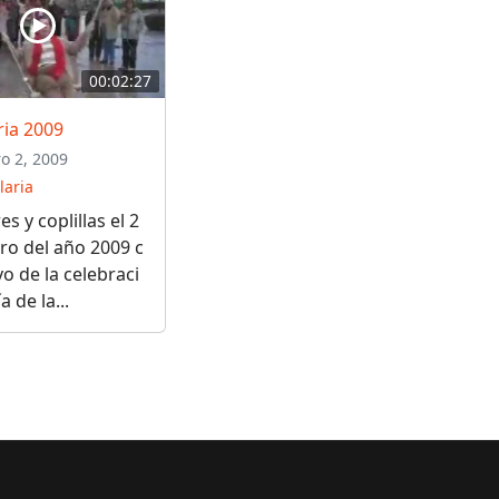
00:02:27
ria 2009
o 2, 2009
laria
s y coplillas el 2
ro del año 2009 c
o de la celebraci
a de la...