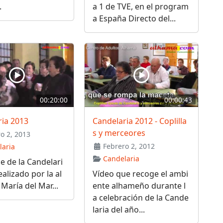
.
a 1 de TVE, en el program
a España Directo del...
00:20:00
00:00:43
ria 2013
Candelaria 2012 - Coplilla
s y merceores
o 2, 2013
Febrero 2, 2012
laria
Candelaria
e de la Candelari
ealizado por la al
Vídeo que recoge el ambi
aría del Mar...
ente alhameño durante l
a celebración de la Cande
laria del año...