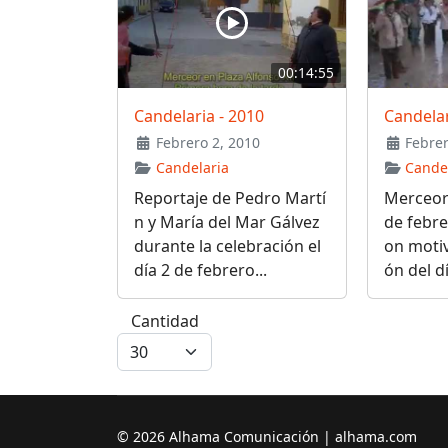
00:14:55
Candelaria - 2010
Candela
Febrero 2, 2010
Febrer
Candelaria
Cande
Reportaje de Pedro Martí
Merceore
n y María del Mar Gálvez
de febre
durante la celebración el
on motiv
día 2 de febrero...
ón del dí
Cantidad
© 2026 Alhama Comunicación | alhama.com