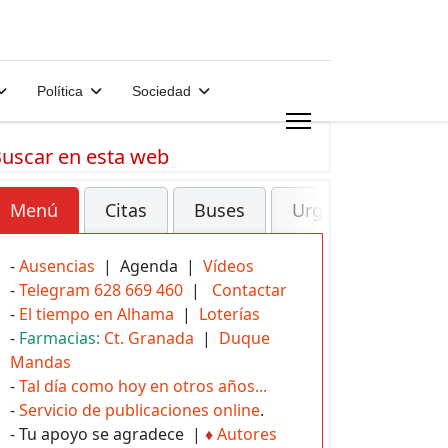
Política
Sociedad
uscar en esta web
Menú
Citas
Buses
Urgencias
-
Ausencias
| Agenda |
Vídeos
-
Telegram 628 669 460
|
Contactar
-
El tiempo en Alhama
|
Loterías
-
Farmacias:
Ct. Granada
|
Duque
Mandas
-
Tal día como hoy en otros años...
-
Servicio de publicaciones online
.
- Tu apoyo se agradece |
♦
Autores