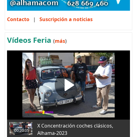
Contacto
|
Suscripción a noticias
Vídeos Feria
(
más
)
X Concentración coches clásicos,
00:20:05
Alhama-2023