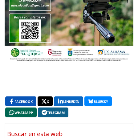
FACEBOOK
X
LINKEDIN
BLUESKY
WHATSAPP
TELEGRAM
Buscar en esta web