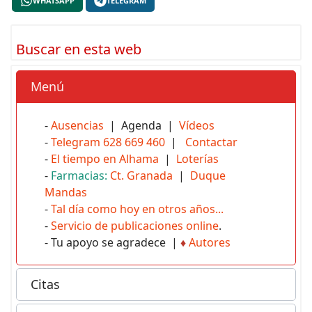
WHATSAPP
TELEGRAM
Buscar en esta web
Menú
-
Ausencias
| Agenda |
Vídeos
-
Telegram 628 669 460
|
Contactar
-
El tiempo en Alhama
|
Loterías
-
Farmacias:
Ct. Granada
|
Duque
Mandas
-
Tal día como hoy en otros años...
-
Servicio de publicaciones online
.
- Tu apoyo se agradece |
♦
Autores
Citas