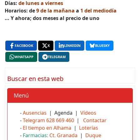
Días:
de lunes a viernes
Horarios: de
9 de la mañana
a
1 del mediodía
... Y ahora; dos meses al precio de uno
FACEBOOK
X
LINKEDIN
BLUESKY
WHATSAPP
TELEGRAM
Buscar en esta web
Menú
-
Ausencias
| Agenda |
Vídeos
-
Telegram 628 669 460
|
Contactar
-
El tiempo en Alhama
|
Loterías
-
Farmacias:
Ct. Granada
|
Duque