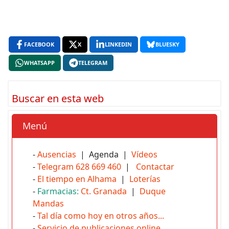
FACEBOOK
X
LINKEDIN
BLUESKY
WHATSAPP
TELEGRAM
Buscar en esta web
Menú
-
Ausencias
| Agenda |
Vídeos
-
Telegram 628 669 460
|
Contactar
-
El tiempo en Alhama
|
Loterías
-
Farmacias:
Ct. Granada
|
Duque
Mandas
-
Tal día como hoy en otros años...
-
Servicio de publicaciones online
.